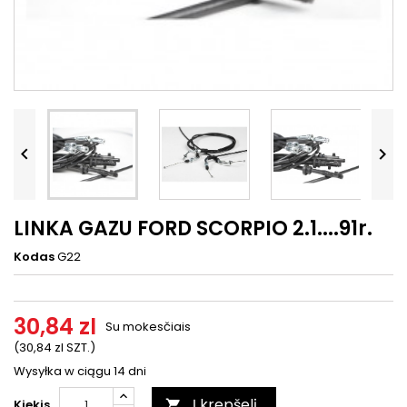




LINKA GAZU FORD SCORPIO 2.1....91r.
Kodas
G22
30,84 zl
Su mokesčiais
(30,84 zl SZT.)
Wysyłka w ciągu 14 dni
Į krepšelį
Kiekis
