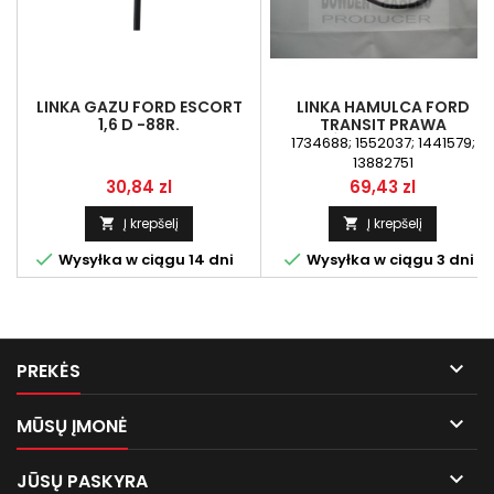
LINKA GAZU FORD ESCORT
LINKA HAMULCA FORD
1,6 D -88R.
TRANSIT PRAWA
KRÓTKA(04/2006-
1734688; 1552037; 1441579;
08/2011)1734688 (Z
13882751
POJEDYNCZYMI KOŁAMI
Kaina
Kaina
30,84 zl
69,43 zl
TYLNYMI)
Į krepšelį
Į krepšelį




Wysyłka w ciągu 14 dni
Wysyłka w ciągu 3 dni

PREKĖS

MŪSŲ ĮMONĖ

JŪSŲ PASKYRA