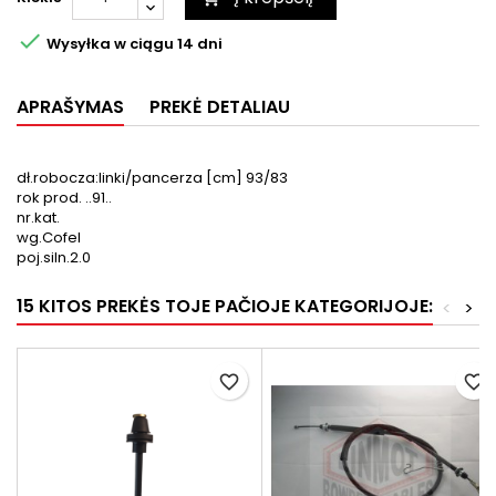

Wysyłka w ciągu 14 dni
APRAŠYMAS
PREKĖ DETALIAU
dł.robocza:linki/pancerza [cm] 93/83
rok prod. ..91..
nr.kat.
wg.Cofel
poj.siln.2.0
15 KITOS PREKĖS TOJE PAČIOJE KATEGORIJOJE:
<
>
favorite_border
favorite_border