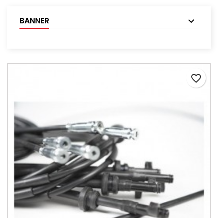
BANNER
favorite_border