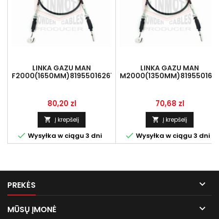
LINKA GAZU MAN
LINKA GAZU MAN
F2000(1650MM)81955016261
M2000(1350MM)819550164
81955016463
Kaina
Kaina
80,20 zl
70,68 zl
Į krepšelį
Į krepšelį




Wysyłka w ciągu 3 dni
Wysyłka w ciągu 3 dni

PREKĖS

MŪSŲ ĮMONĖ