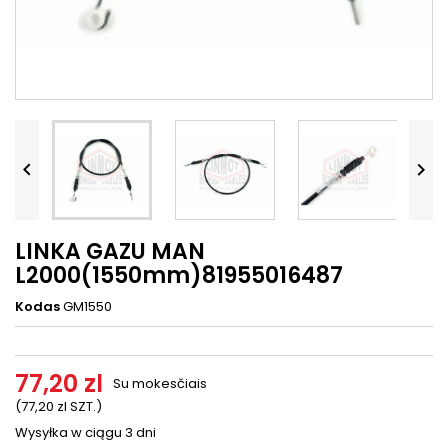




LINKA GAZU MAN
L2000(1550mm)81955016487
Kodas
GM1550
77,20 zl
Su mokesčiais
(77,20 zl SZT.)
Wysyłka w ciągu 3 dni