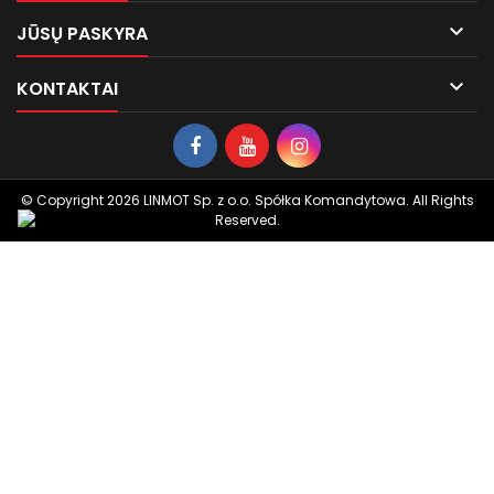

JŪSŲ PASKYRA

KONTAKTAI
© Copyright 2026 LINMOT Sp. z o.o. Spółka Komandytowa. All Rights
Reserved.