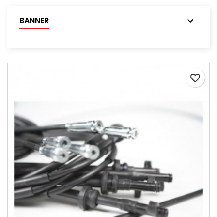
BANNER
favorite_border