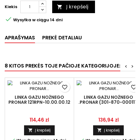
Į krepšelį
Kiekis


Wysyłka w ciągu 14 dni
APRAŠYMAS
PREKĖ DETALIAU
8 KITOS PREKĖS TOJE PAČIOJE KATEGORIJOJE:
<
>
favorite_border
favorite_border
LINKA GAZU NOŻNEGO
LINKA GAZU NOŻNEGO
PRONAR 121RPN-10.00.00.12
.PRONAR (301-870-000111)
173N-15010700
Kaina
Kaina
114,46 zl
136,94 zl
Į krepšelį
Į krepšelį

