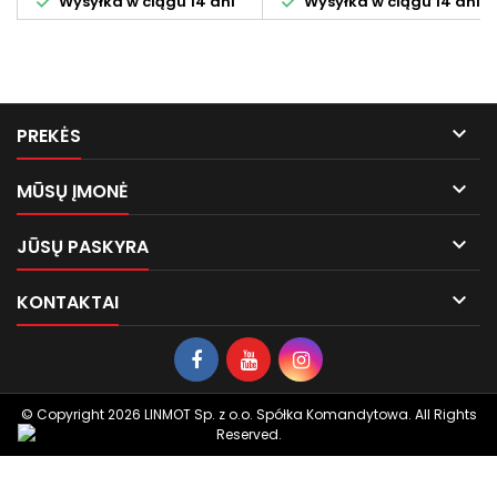


Wysyłka w ciągu 14 dni
Wysyłka w ciągu 14 dni

PREKĖS

MŪSŲ ĮMONĖ

JŪSŲ PASKYRA

KONTAKTAI
© Copyright 2026 LINMOT Sp. z o.o. Spółka Komandytowa. All Rights
Reserved.