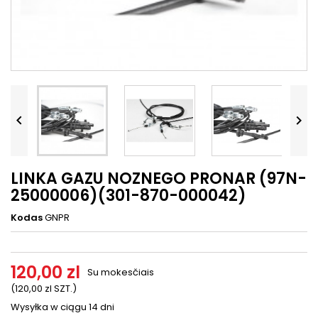




LINKA GAZU NOZNEGO PRONAR (97N-
25000006)(301-870-000042)
Kodas
GNPR
120,00 zl
Su mokesčiais
(120,00 zl SZT.)
Wysyłka w ciągu 14 dni