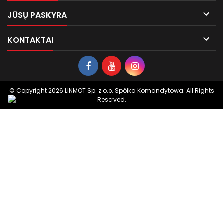

JŪSŲ PASKYRA

KONTAKTAI
© Copyright 2026 LINMOT Sp. z o.o. Spółka Komandytowa. All Rights
Reserved.