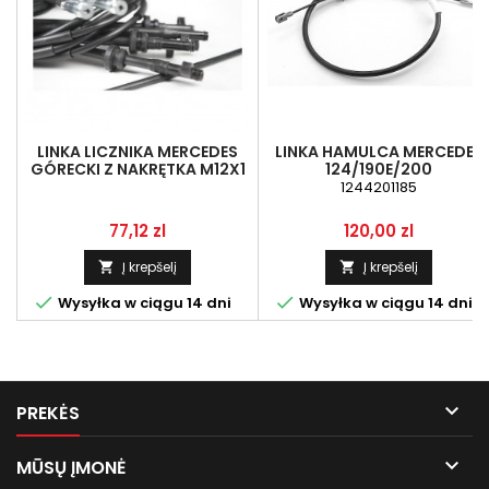
LINKA LICZNIKA MERCEDES
LINKA HAMULCA MERCEDES
GÓRECKI Z NAKRĘTKA M12X1
124/190E/200
1244201185
Kaina
Kaina
77,12 zl
120,00 zl
Į krepšelį
Į krepšelį




Wysyłka w ciągu 14 dni
Wysyłka w ciągu 14 dni

PREKĖS

MŪSŲ ĮMONĖ