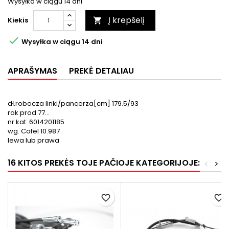
Wysyłka w ciągu 14 dni
Į krepšelį
Kiekis


Wysyłka w ciągu 14 dni
APRAŠYMAS
PREKĖ DETALIAU
dł.robocza linki/pancerza[cm] 179.5/93
rok prod.77...
nr kat. 6014201185
wg. Cofel 10.987
lewa lub prawa
16 KITOS PREKĖS TOJE PAČIOJE KATEGORIJOJE:
<
>
favorite_border
favorite_border