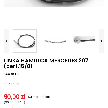




LINKA HAMULCA MERCEDES 207
(cert.15/01
Kodas
H9
6014201185
90,00 zl
Su mokesčiais
(90,00 zl SZT.)