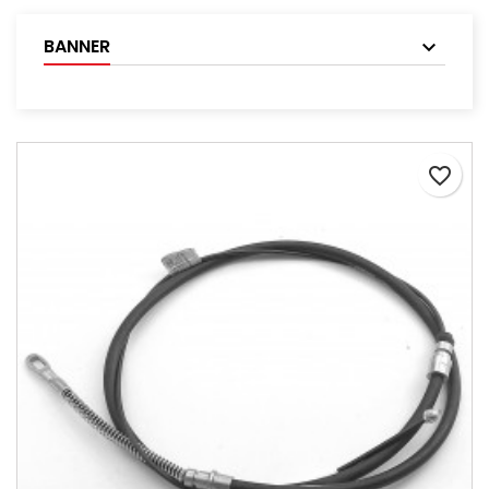
BANNER
favorite_border