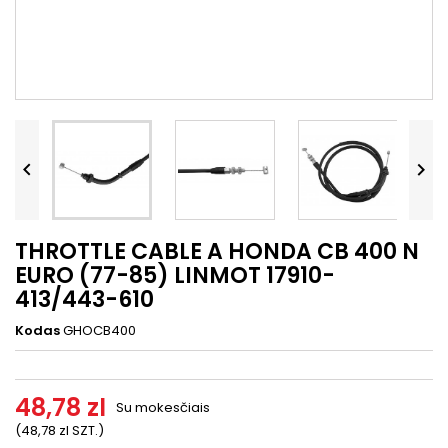




THROTTLE CABLE A HONDA CB 400 N
EURO (77-85) LINMOT 17910-
413/443-610
Kodas
GHOCB400
48,78 zl
Su mokesčiais
(48,78 zl SZT.)