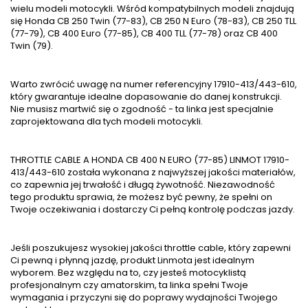
wielu modeli motocykli. Wśród kompatybilnych modeli znajdują
się Honda CB 250 Twin (77-83), CB 250 N Euro (78-83), CB 250 TLL
(77-79), CB 400 Euro (77-85), CB 400 TLL (77-78) oraz CB 400
Twin (79).
Warto zwrócić uwagę na numer referencyjny 17910-413/443-610,
który gwarantuje idealne dopasowanie do danej konstrukcji.
Nie musisz martwić się o zgodność - ta linka jest specjalnie
zaprojektowana dla tych modeli motocykli.
THROTTLE CABLE A HONDA CB 400 N EURO (77-85) LINMOT 17910-
413/443-610 została wykonana z najwyższej jakości materiałów,
co zapewnia jej trwałość i długą żywotność. Niezawodność
tego produktu sprawia, że możesz być pewny, że spełni on
Twoje oczekiwania i dostarczy Ci pełną kontrolę podczas jazdy.
Jeśli poszukujesz wysokiej jakości throttle cable, który zapewni
Ci pewną i płynną jazdę, produkt Linmota jest idealnym
wyborem. Bez względu na to, czy jesteś motocyklistą
profesjonalnym czy amatorskim, ta linka spełni Twoje
wymagania i przyczyni się do poprawy wydajności Twojego