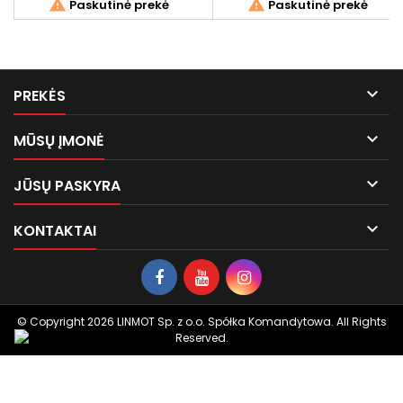


Paskutinė prekė
Paskutinė prekė

PREKĖS

MŪSŲ ĮMONĖ

JŪSŲ PASKYRA

KONTAKTAI
© Copyright 2026 LINMOT Sp. z o.o. Spółka Komandytowa. All Rights
Reserved.