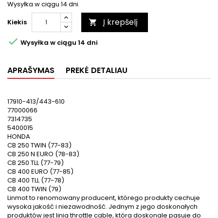
Wysyłka w ciągu 14 dni
Į krepšelį
Kiekis


Wysyłka w ciągu 14 dni
APRAŠYMAS
PREKĖ DETALIAU
17910-413/443-610
77000066
7314735
5400015
HONDA
CB 250 TWIN (77-83)
CB 250 N EURO (78-83)
CB 250 TLL (77-79)
CB 400 EURO (77-85)
CB 400 TLL (77-78)
CB 400 TWIN (79)
Linmot to renomowany producent, którego produkty cechuje
wysoka jakość i niezawodność. Jednym z jego doskonałych
produktów jest linia throttle cable, która doskonale pasuje do