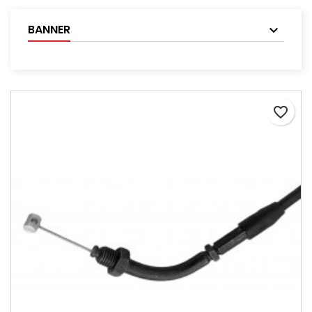
BANNER
favorite_border