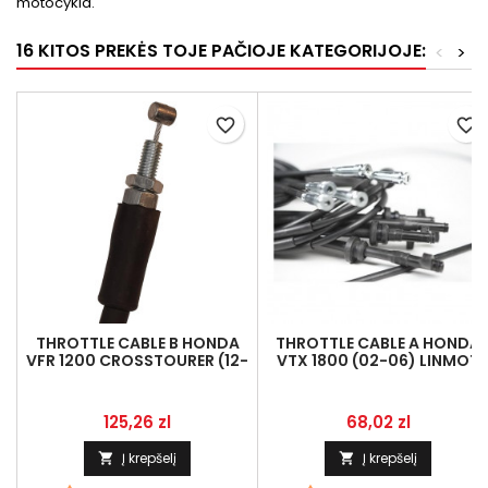
motocykla.
16 KITOS PREKĖS TOJE PAČIOJE KATEGORIJOJE:
<
>
favorite_border
favorite_border
THROTTLE CABLE B HONDA
THROTTLE CABLE A HONDA
VFR 1200 CROSSTOURER (12-
VTX 1800 (02-06) LINMOT
13), LINMOT 17920-MGH-641
17910-MCH-000
Kaina
Kaina
125,26 zl
68,02 zl
Į krepšelį
Į krepšelį

