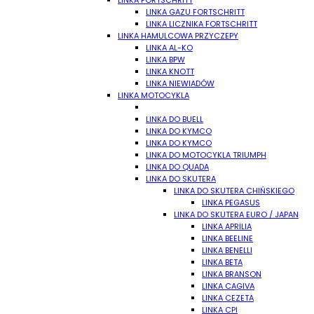
LINKA FORTSCHRITT
LINKA GAZU FORTSCHRITT
LINKA LICZNIKA FORTSCHRITT
LINKA HAMULCOWA PRZYCZEPY
LINKA AL-KO
LINKA BPW
LINKA KNOTT
LINKA NIEWIADÓW
LINKA MOTOCYKLA
LINKA DO BUELL
LINKA DO KYMCO
LINKA DO KYMCO
LINKA DO MOTOCYKLA TRIUMPH
LINKA DO QUADA
LINKA DO SKUTERA
LINKA DO SKUTERA CHIŃSKIEGO
LINKA PEGASUS
LINKA DO SKUTERA EURO / JAPAN
LINKA APRILIA
LINKA BEELINE
LINKA BENELLI
LINKA BETA
LINKA BRANSON
LINKA CAGIVA
LINKA CEZETA
LINKA CPI