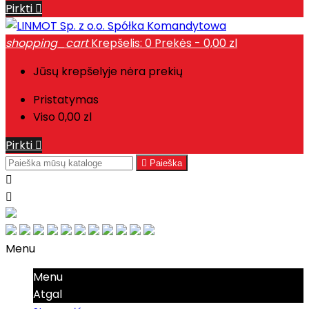
Pirkti

shopping_cart
Krepšelis:
0
Prekės - 0,00 zl
Jūsų krepšelyje nėra prekių
Pristatymas
Viso
0,00 zl
Pirkti


Paieška


Menu
Menu
Atgal