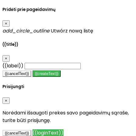
Pridėti prie pageidavimų
×
add_circle_outline
Utwórz nową listę
((title))
×
((label))
((cancelText))
((createText))
Prisijungti
×
Norėdami išsaugoti prekes savo pageidavimų sąraše,
turite būti prisijungę.
((loginText))
((cancelText))