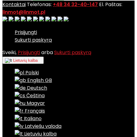
Kontaktai
Telefonas:
+48 34 32-40-147
El. Paštas:
linmot@linmot.pl
Prisijungti
Sukurti paskyrą
Sveiki,
Prisijungti
arba
Sukurti paskyrą
Lietuvių kalba

Polski
English GB
Deutsch
Čeština
Magyar
Français
Italiano
Latviešu valoda
Lietuvių kalba