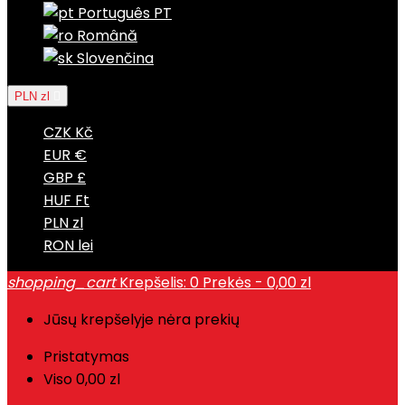
Português PT
Română
Slovenčina
PLN zl

CZK Kč
EUR €
GBP £
HUF Ft
PLN zl
RON lei
shopping_cart
Krepšelis:
0
Prekės - 0,00 zl
Jūsų krepšelyje nėra prekių
Pristatymas
Viso
0,00 zl