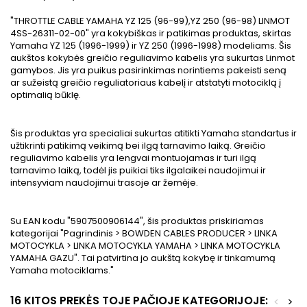
"THROTTLE CABLE YAMAHA YZ 125 (96-99),YZ 250 (96-98) LINMOT
4SS-26311-02-00" yra kokybiškas ir patikimas produktas, skirtas
Yamaha YZ 125 (1996-1999) ir YZ 250 (1996-1998) modeliams. Šis
aukštos kokybės greičio reguliavimo kabelis yra sukurtas Linmot
gamybos. Jis yra puikus pasirinkimas norintiems pakeisti seną
ar sužeistą greičio reguliatoriaus kabelį ir atstatyti motociklą į
optimalią būklę.
Šis produktas yra specialiai sukurtas atitikti Yamaha standartus ir
užtikrinti patikimą veikimą bei ilgą tarnavimo laiką. Greičio
reguliavimo kabelis yra lengvai montuojamas ir turi ilgą
tarnavimo laiką, todėl jis puikiai tiks ilgalaikei naudojimui ir
intensyviam naudojimui trasoje ar žemėje.
Su EAN kodu "5907500906144", šis produktas priskiriamas
kategorijai "Pagrindinis > BOWDEN CABLES PRODUCER > LINKA
MOTOCYKLA > LINKA MOTOCYKLA YAMAHA > LINKA MOTOCYKLA
YAMAHA GAZU". Tai patvirtina jo aukštą kokybę ir tinkamumą
Yamaha motociklams."
16 KITOS PREKĖS TOJE PAČIOJE KATEGORIJOJE:
<
>