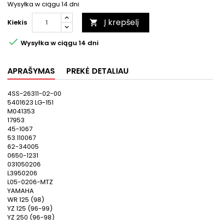
Wysyłka w ciągu 14 dni
Į krepšelį
Kiekis


Wysyłka w ciągu 14 dni
APRAŠYMAS
PREKĖ DETALIAU
4SS-26311-02-00
5401623 LG-151
M041353
17953
45-1067
53.110067
62-34005
0650-1231
031050206
L3950206
L05-0206-MTZ
YAMAHA
WR 125 (98)
YZ 125 (96-99)
YZ 250 (96-98)