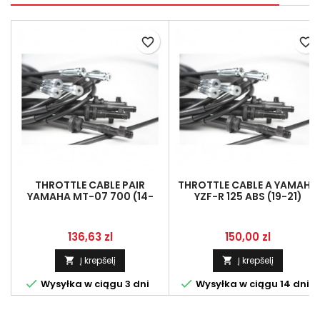
favorite_border
favorite_border
THROTTLE CABLE PAIR
THROTTLE CABLE A YAMAHA
YAMAHA MT-07 700 (14-
YZF-R 125 ABS (19-21)
20), LINMOT 1WS-26301-00
LINMOT B5G-F6311-00
Kaina
Kaina
136,63 zl
150,00 zl
Į krepšelį
Į krepšelį




Wysyłka w ciągu 3 dni
Wysyłka w ciągu 14 dni