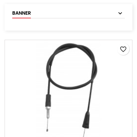
BANNER
favorite_border