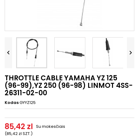




THROTTLE CABLE YAMAHA YZ 125
(96-99),YZ 250 (96-98) LINMOT 4SS-
26311-02-00
Kodas
GYYZ125
85,42 zl
Su mokesčiais
(85,42 zl SZT.)