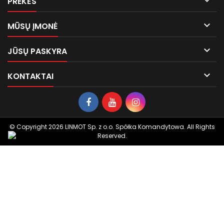

PREKĖS

MŪSŲ ĮMONĖ

JŪSŲ PASKYRA

KONTAKTAI
© Copyright 2026 LINMOT Sp. z o.o. Spółka Komandytowa. All Rights
Reserved.