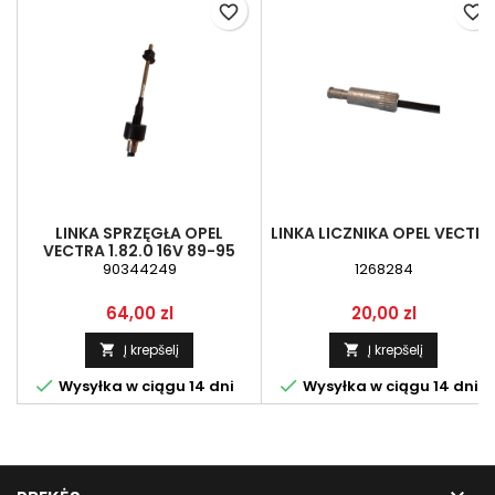
favorite_border
favorite_border
LINKA SPRZĘGŁA OPEL
LINKA LICZNIKA OPEL VECTR
VECTRA 1.82.0 16V 89-95
90344249
1268284
Kaina
Kaina
64,00 zl
20,00 zl
Į krepšelį
Į krepšelį




Wysyłka w ciągu 14 dni
Wysyłka w ciągu 14 dni