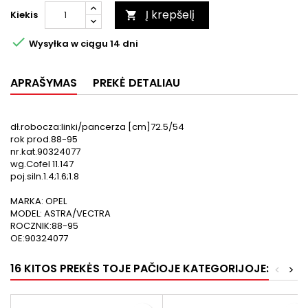
Į krepšelį
Kiekis


Wysyłka w ciągu 14 dni
APRAŠYMAS
PREKĖ DETALIAU
dł.robocza:linki/pancerza [cm]72.5/54
rok prod.88-95
nr.kat.90324077
wg.Cofel 11.147
poj.siln.1.4;1.6;1.8
MARKA: OPEL
MODEL: ASTRA/VECTRA
ROCZNIK:88-95
OE:90324077
16 KITOS PREKĖS TOJE PAČIOJE KATEGORIJOJE:
<
>