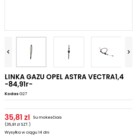




LINKA GAZU OPEL ASTRA VECTRA1,4
-84,91r-
Kodas
G27
35,81 zl
Su mokesčiais
(35,81 zl SZT.)
Wysyłka w ciągu 14 dni