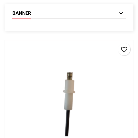
BANNER
favorite_border