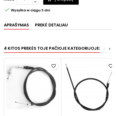

Wysyłka w ciągu 3 dni
APRAŠYMAS
PREKĖ DETALIAU
4 KITOS PREKĖS TOJE PAČIOJE KATEGORIJOJE:
<
>
favorite_border
favorite_border