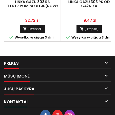
LINKA GAZU 303 RS
LINKA GAZU 303 RS OD
ELEKTR.POMPA OLEJU(NOWY
GAŹNIKA
TYP)
Kaina
Kaina
32,72 zl
19,47 zl
Į krepšelį
Į krepšelį




Wysyłka w ciągu 3 dni
Wysyłka w ciągu 3 dni

PREKĖS

MŪSŲ ĮMONĖ

JŪSŲ PASKYRA

KONTAKTAI