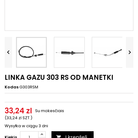




LINKA GAZU 303 RS OD MANETKI
Kodas
G303RSM
33,24 zl
Su mokesčiais
(33,24 zl SZT.)
Wysyłka w ciągu 3 dni
Į krepšelį
Kiekis
