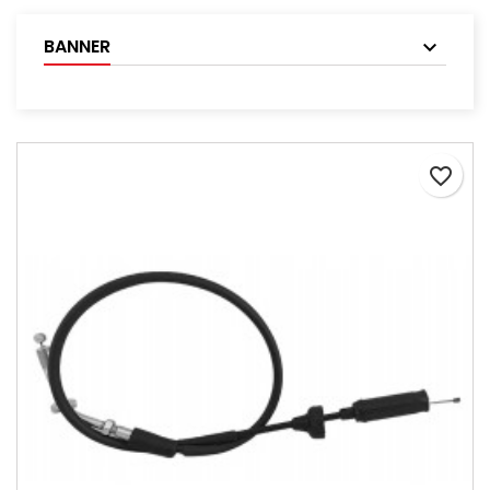
BANNER
favorite_border