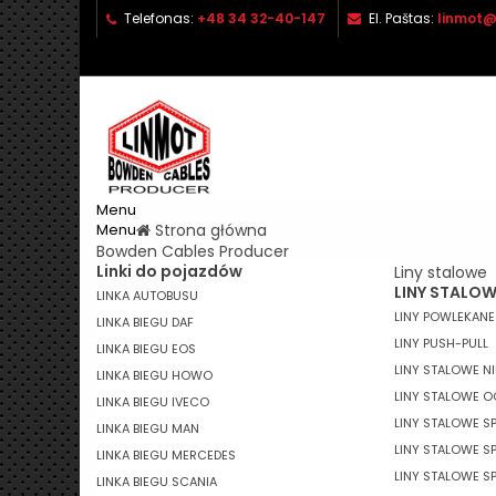
Telefonas:
+48 34 32-40-147
El. Paštas:
linmot@
P
(
P
No
((l
pri
Menu
Menu
Strona główna
Bowden Cables Producer
Linki do pojazdów
Liny stalowe
LINY STALOW
LINKA AUTOBUSU
LINY POWLEKAN
LINKA BIEGU DAF
LINY PUSH-PULL
LINKA BIEGU EOS
LINY STALOWE N
LINKA BIEGU HOWO
LINY STALOWE 
LINKA BIEGU IVECO
LINY STALOWE S
LINKA BIEGU MAN
LINY STALOWE SP
LINKA BIEGU MERCEDES
LINY STALOWE SP
LINKA BIEGU SCANIA