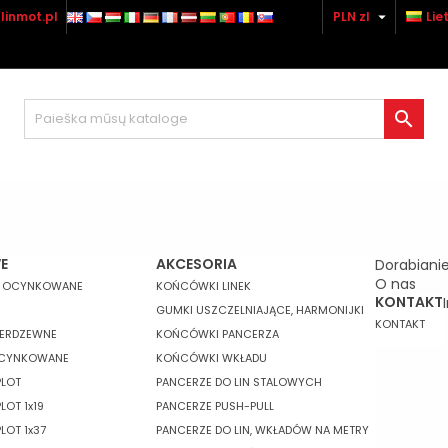

linmot.pl
PLN zl
Lie
ridėti prie pageidavimų
(title))
risijungti
rėdami išsaugoti prekes savo pageidavimų sąraše, turite būti

abel))
sijungę.
add_circle_outline
Utwórz nową li
((cancelText))
((loginText)
((cancelText))
((createText)
E
AKCESORIA
Dorabianie
O nas
E OCYNKOWANE
KOŃCÓWKI LINEK
KONTAKT
GUMKI USZCZELNIAJĄCE, HARMONIJKI
KONTAKT
IERDZEWNE
KOŃCÓWKI PANCERZA
OCYNKOWANE
KOŃCÓWKI WKŁADU
PLOT
PANCERZE DO LIN STALOWYCH
LOT 1x19
PANCERZE PUSH-PULL
LOT 1x37
PANCERZE DO LIN, WKŁADÓW NA METRY