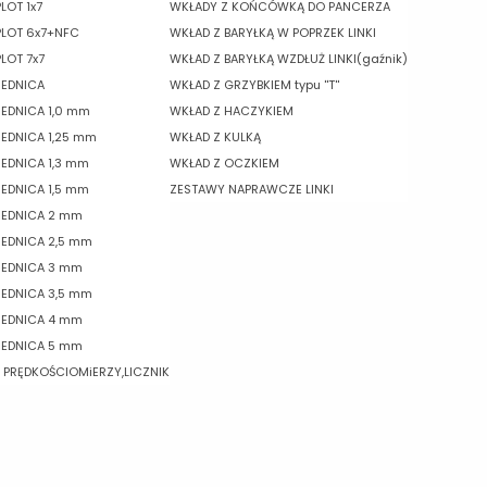
LOT 1x7
WKŁADY Z KOŃCÓWKĄ DO PANCERZA
PLOT 6x7+NFC
WKŁAD Z BARYŁKĄ W POPRZEK LINKI
LOT 7x7
WKŁAD Z BARYŁKĄ WZDŁUŻ LINKI(gaźnik)
REDNICA
WKŁAD Z GRZYBKIEM typu ''T''
REDNICA 1,0 mm
WKŁAD Z HACZYKIEM
REDNICA 1,25 mm
WKŁAD Z KULKĄ
REDNICA 1,3 mm
WKŁAD Z OCZKIEM
REDNICA 1,5 mm
ZESTAWY NAPRAWCZE LINKI
REDNICA 2 mm
REDNICA 2,5 mm
REDNICA 3 mm
REDNICA 3,5 mm
REDNICA 4 mm
REDNICA 5 mm
O PRĘDKOŚCIOMiERZY,LICZNIK