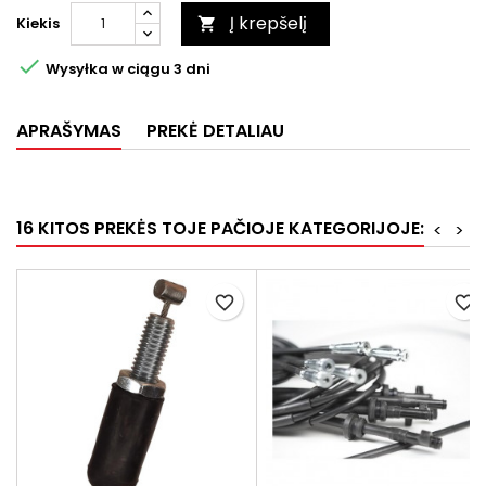
Į krepšelį
Kiekis


Wysyłka w ciągu 3 dni
APRAŠYMAS
PREKĖ DETALIAU
16 KITOS PREKĖS TOJE PAČIOJE KATEGORIJOJE:
<
>
favorite_border
favorite_border