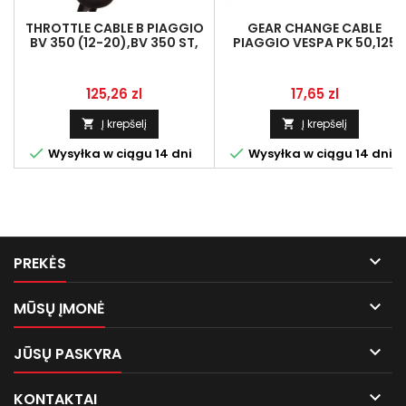
THROTTLE CABLE B PIAGGIO
GEAR CHANGE CABLE
BV 350 (12-20),BV 350 ST,
PIAGGIO VESPA PK 50,125
BEVERLY 350 (13-20),
GRAY LINMOT 195396
LINMOT 666644
Kaina
Kaina
125,26 zl
17,65 zl
Į krepšelį
Į krepšelį




Wysyłka w ciągu 14 dni
Wysyłka w ciągu 14 dni

PREKĖS

MŪSŲ ĮMONĖ

JŪSŲ PASKYRA

KONTAKTAI