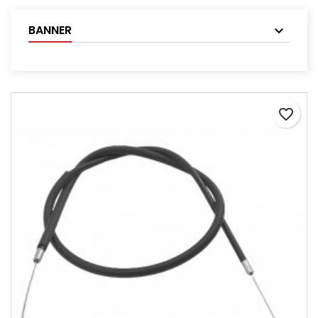
BANNER
favorite_border