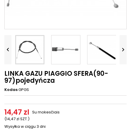




LINKA GAZU PIAGGIO SFERA(90-
97)pojedyńcza
Kodas
GPGS
14,47 zl
Su mokesčiais
(14,47 zl SZT.)
Wysyłka w ciągu 3 dni