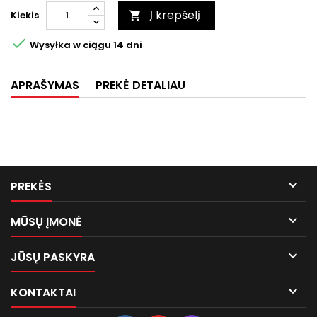
Į krepšelį
Kiekis


Wysyłka w ciągu 14 dni
APRAŠYMAS
PREKĖ DETALIAU

PREKĖS

MŪSŲ ĮMONĖ

JŪSŲ PASKYRA

KONTAKTAI