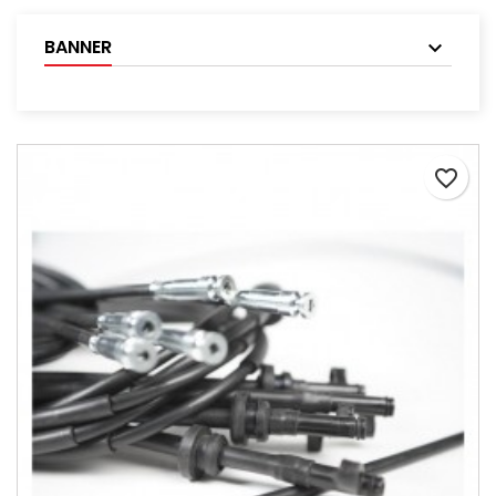
BANNER
favorite_border