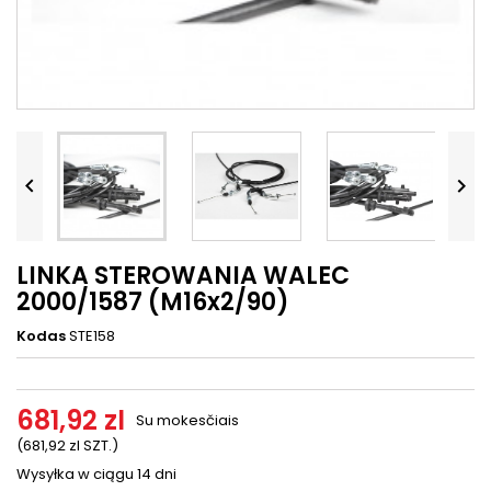




LINKA STEROWANIA WALEC
2000/1587 (M16x2/90)
Kodas
STE158
681,92 zl
Su mokesčiais
(681,92 zl SZT.)
Wysyłka w ciągu 14 dni