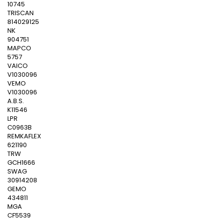
10745
TRISCAN
814029125
NK
904751
MAPCO
5757
VAICO
V1030096
VEMO
V1030096
A.B.S.
K11546
LPR
C0963B
REMKAFLEX
621190
TRW
GCH1666
SWAG
30914208
GEMO
434811
MGA
CF5539