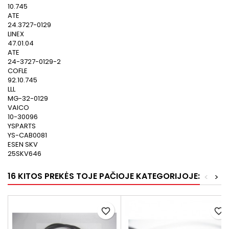
10.745
ATE
24.3727-0129
LINEX
47.01.04
ATE
24-3727-0129-2
COFLE
92.10.745
LLL
MG-32-0129
VAICO
10-30096
YSPARTS
YS-CAB0081
ESEN SKV
25SKV646
16 KITOS PREKĖS TOJE PAČIOJE KATEGORIJOJE:
<
>
favorite_border
favorite_border