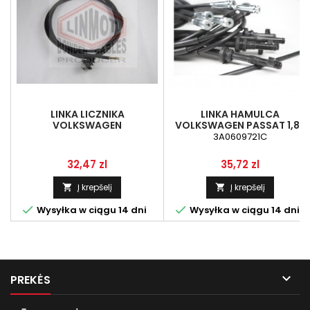
LINKA LICZNIKA
LINKA HAMULCA
VOLKSWAGEN
VOLKSWAGEN PASSAT 1,8-
TRANSPORTER.1,62,0 DO81R
2-2,8 93R...
3A0609721C
Kaina
Kaina
32,47 zl
35,72 zl
Į krepšelį
Į krepšelį




Wysyłka w ciągu 14 dni
Wysyłka w ciągu 14 dni

PREKĖS