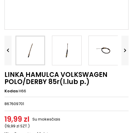




LINKA HAMULCA VOLKSWAGEN
POLO/DERBY 85r(l.lub p.)
Kodas
H66
867609701
19,99 zl
Su mokesčiais
(19,99 zl SZT.)