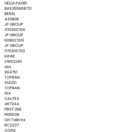
HELLA PAGID
8AS355668721
BERAL
431180B
JP GROUP
1170300709
JP GROUP
609627001
JP GROUP
1170300700
KAWE
VW02140
sbs
904751
TOPRAN
104251
TOPRAN
104
CAUTEX
467244
FIRST LINE
FKB1038
QH Talbros
BC2237
COFLE