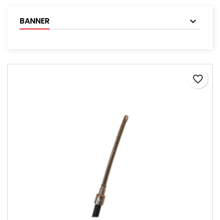
BANNER
favorite_border