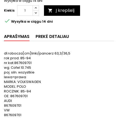
Wysyłka w ciągu 14 dni
Į krepšelį
Kiekis


Wysyłka w ciągu 14 dni
APRAŠYMAS
PREKĖ DETALIAU
dł.robocza[cm]linki/pancerz 63,3/36,5
rok prod. 85-94
nr.kat.867609701
wg. Cofel 10.745
poj. siln. wszystkie
lewa=prawa
MARKA: VOLKSWAGEN
MODEL: POLO
ROCZNIK: 85-94
OE: 867609701
AUDI
867609701
VW
867609701