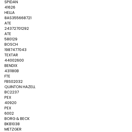
SPIDAN
41626
HELLA
8AS355668721
ATE
24372701292
ATE
580129
BOSCH
1987477043
TEXTAR
44002600
BENDIX
431180B
FTE
FBS02032
QUINTON HAZELL
BC2237
PEX
40920
PEX
6002
BORG & BECK
BKB1038
METZGER