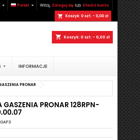


Polski
Witaj,
Zaloguj się
lub
Stwórz konto
×
×
×
Koszyk:
0
szt. - 0,00 zł
shopping_cart
shopping_cart
Koszyk:
0
szt. - 0,00 zł
stę
)
S
INFORMACJE
)
 GASZENIA PRONAR
A GASZENIA PRONAR 128RPN-
.00.07
GAP3