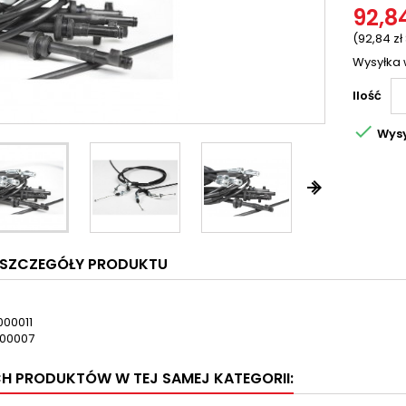
92,84
(92,84 zł
Wysyłka 
Ilość

Wysy


SZCZEGÓŁY PRODUKTU
000011
00007
CH PRODUKTÓW W TEJ SAMEJ KATEGORII: