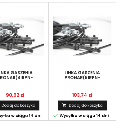
INKA GASZENIA
LINKA GASZENIA
RONAR(81RPN-
PRONAR(81RPN-
20.00.00.05)
20.00.00.01)
Cena
Cena
90,62 zł
103,74 zł
Dodaj do koszyka
Dodaj do koszyka


yłka w ciągu 14 dni
Wysyłka w ciągu 14 dni