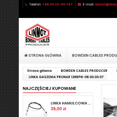
Telefon:
+48 34 32-40-147
E-mail:
linmot@linmo
D
(
Z
Mu
((l
STRONA GŁÓWNA
BOWDEN CABLES PROD
Strona główna
BOWDEN CABLES PRODUCER
LINKA GASZENIA PRONAR 128RPN-08.00.00.07
NAJCZĘŚCIEJ KUPOWANE
LINKA HAMULCOWA PRZYCZEPY KNOTT 1440/1230 33921-1.14
Cena
39,00 zł