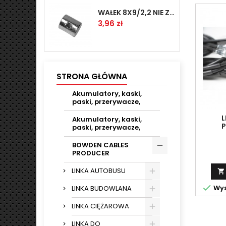
WAŁEK 8X9/2,2 NIE ZAMAWIAĆ
Cena
3,96 zł
STRONA GŁÓWNA
Akumulatory, kaski,
paski, przerywacze,
L
Akumulatory, kaski,
P
paski, przerywacze,
BOWDEN CABLES
PRODUCER
LINKA AUTOBUSU


Wys
LINKA BUDOWLANA
LINKA CIĘŻAROWA
LINKA DO