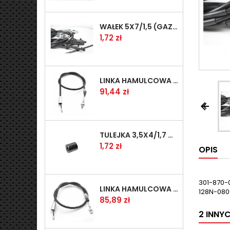
WAŁEK 5X7/1,5 (GAZ WSK)(PR5)
Cena
1,72 zł
LINKA HAMULCOWA PRZYCZEPY KNOTT 1240/1030 33921-1.11S
Cena
91,44 zł


TULEJKA 3,5X4/1,7 GAZÓW -OCYNK
Cena
1,72 zł
OPIS
301-870-
LINKA HAMULCOWA PRZYCZEPY KNOTT 1040/830 33921-1.07S
128N-080
Cena
85,89 zł
2 INNY