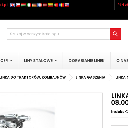
t.pl
PLN zł
odaj do listy życzeń
(title))
aloguj się
sisz być zalogowany by zapisać produkty na swojej liście życzeń.

abel))
add_circle_outline
Utwórz nową li
((cancelText))
((loginText)
UCER
LINY STALOWE
DORABIANIE LINEK
O NA
((cancelText))
((createText)
LINKA DO TRAKTORÓW, KOMBAJNÓW
LINKA GASZENIA
LINKA
LINK
08.00
Indeks
C