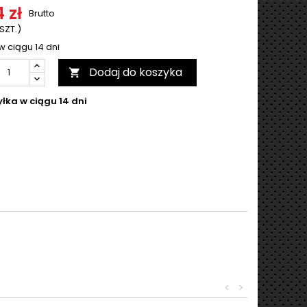
 zł
Brutto
 SZT.)
w ciągu 14 dni
Dodaj do koszyka

łka w ciągu 14 dni
<
>