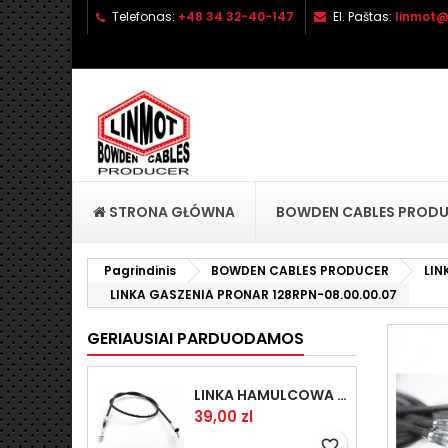
Telefonas:
+48 34 32-40-147
El. Paštas:
linmot@
P
S
P
add_circle_outline
No
Pa
pri
STRONA GŁÓWNA
BOWDEN CABLES PROD
Pagrindinis
BOWDEN CABLES PRODUCER
LIN
LINKA GASZENIA PRONAR 128RPN-08.00.00.07
GERIAUSIAI PARDUODAMOS
LINKA HAMULCOWA PRZYCZEPY KNOTT 1440/1230 33921-1.14
Kaina
39,00 zl
favorite_border