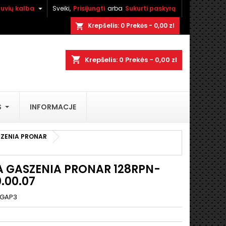

tuvių kalba
Sveiki,
Prisijungti
arba
Sukurti paskyrą
×
×
×
Krepšelis:
0
Prekės - 0,00 zl
shopping_cart
shopping_cart
Krepšelis:
0
Prekės - 0,00 zl
i
S
INFORMACJE
ą
SZENIA PRONAR
A GASZENIA PRONAR 128RPN-
.00.07
GAP3