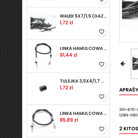
WAŁEK 5X7/1,5 (GAZ WSK)(PR5)
Kaina
1,72 zl
favorite_border
LINKA HAMULCOWA PRZYCZEPY KNOTT 1240/1030 33921-1.11S
Kaina
91,44 zl


favorite_border
TULEJKA 3,5X4/1,7 GAZÓW -OCYNK
Kaina
1,72 zl
APRAŠ
favorite_border
301-870-
LINKA HAMULCOWA PRZYCZEPY KNOTT 1040/830 33921-1.07S
128N-080
Kaina
85,89 zl
2 KITO
favorite_border