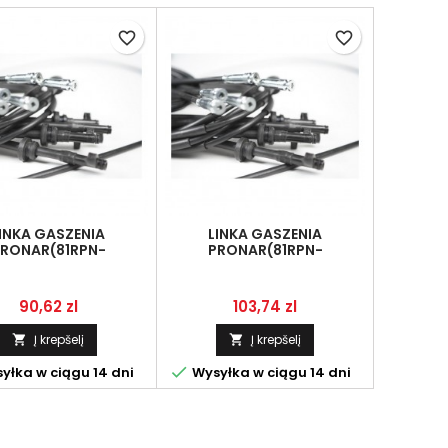
favorite_border
favorite_border
INKA GASZENIA
LINKA GASZENIA
RONAR(81RPN-
PRONAR(81RPN-
20.00.00.05)
20.00.00.01)
Kaina
Kaina
90,62 zl
103,74 zl
Į krepšelį
Į krepšelį



yłka w ciągu 14 dni
Wysyłka w ciągu 14 dni