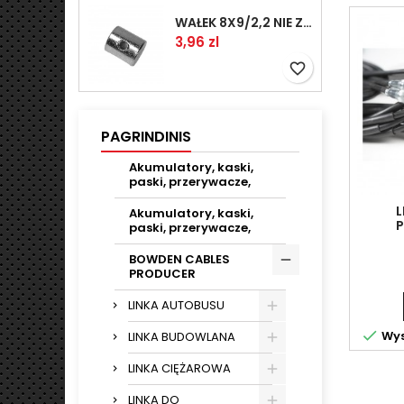
WAŁEK 8X9/2,2 NIE ZAMAWIAĆ
Kaina
3,96 zl
favorite_border
PAGRINDINIS
Akumulatory, kaski,
paski, przerywacze,
L
Akumulatory, kaski,
P
paski, przerywacze,
BOWDEN CABLES
PRODUCER
LINKA AUTOBUSU

Wys
LINKA BUDOWLANA
LINKA CIĘŻAROWA
LINKA DO