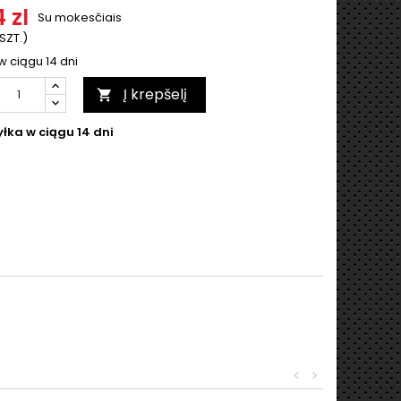
 zl
Su mokesčiais
 SZT.)
w ciągu 14 dni
Į krepšelį

łka w ciągu 14 dni
<
>