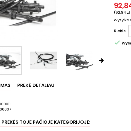
92,84
(92,84 zl
Wysyłka 
Kiekis

Wysy


YMAS
PREKĖ DETALIAU
000011
00007
S PREKĖS TOJE PAČIOJE KATEGORIJOJE: