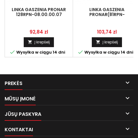
LINKA GASZENIA PRONAR
LINKA GASZENIA
128RPN-08.00.00.07
PRONAR(81RPN-
20.00.00.01)
Kaina
Kaina
92,84 zl
103,74 zl
Į krepšelį
Į krepšelį




Wysyłka w ciągu 14 dni
Wysyłka w ciągu 14 dni

PREKĖS

MŪSŲ ĮMONĖ

JŪSŲ PASKYRA

KONTAKTAI