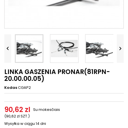




LINKA GASZENIA PRONAR(81RPN-
20.00.00.05)
Kodas
CGAP2
90,62 zl
Su mokesčiais
(90,62 zl SZT.)
Wysyłka w ciągu 14 dni