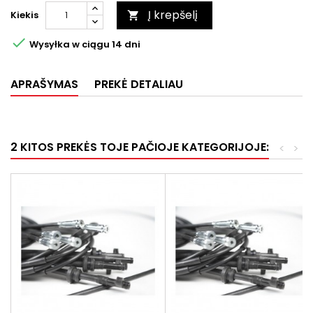
Į krepšelį
Kiekis


Wysyłka w ciągu 14 dni
APRAŠYMAS
PREKĖ DETALIAU
2 KITOS PREKĖS TOJE PAČIOJE KATEGORIJOJE:
<
>