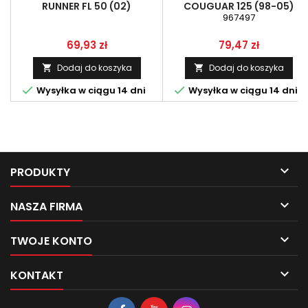
RUNNER FL 50 (02)
COUGUAR 125 (98-05)
967497
Cena
Cena
69,93 zł
79,47 zł
Dodaj do koszyka
Dodaj do koszyka




Wysyłka w ciągu 14 dni
Wysyłka w ciągu 14 dni

PRODUKTY

NASZA FIRMA

TWOJE KONTO

KONTAKT