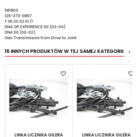
581903
129-373-0867
T.06.20.02.01 /1
DNA GP EXPERIENCE 50 (03-04)
DNA 50 (00-02)
Gas Transmission from Drive to Joint
16 INNYCH PRODUKTÓW W TEJ SAMEJ KATEGORII:
>
<
favorite_border
favorite_border
LINKA LICZNIKA GILERA
LINKA LICZNIKA GILERA