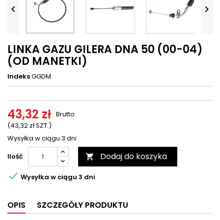




LINKA GAZU GILERA DNA 50 (00-04)
(OD MANETKI)
Indeks
GGDM
43,32 zł
Brutto
(43,32 zł SZT.)
Wysyłka w ciągu 3 dni
Dodaj do koszyka
Ilość


Wysyłka w ciągu 3 dni
OPIS
SZCZEGÓŁY PRODUKTU