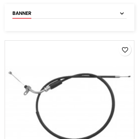
BANNER
favorite_border