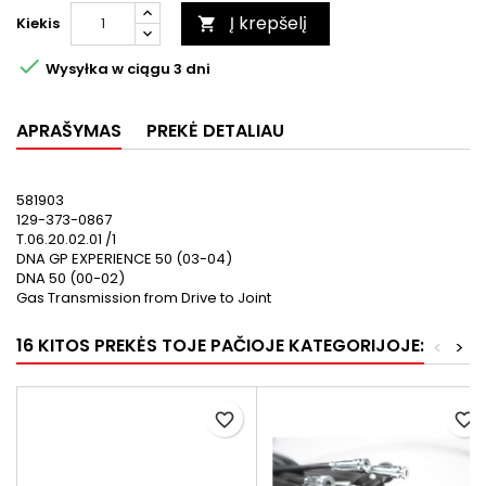
Į krepšelį
Kiekis


Wysyłka w ciągu 3 dni
APRAŠYMAS
PREKĖ DETALIAU
581903
129-373-0867
T.06.20.02.01 /1
DNA GP EXPERIENCE 50 (03-04)
DNA 50 (00-02)
Gas Transmission from Drive to Joint
16 KITOS PREKĖS TOJE PAČIOJE KATEGORIJOJE:
<
>
favorite_border
favorite_border