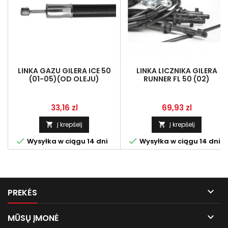
LINKA GAZU GILERA ICE 50
LINKA LICZNIKA GILERA
(01-05)(OD OLEJU)
RUNNER FL 50 (02)
Kaina
Kaina
33,16 zl
69,93 zl
Į krepšelį
Į krepšelį




Wysyłka w ciągu 14 dni
Wysyłka w ciągu 14 dni

PREKĖS

MŪSŲ ĮMONĖ