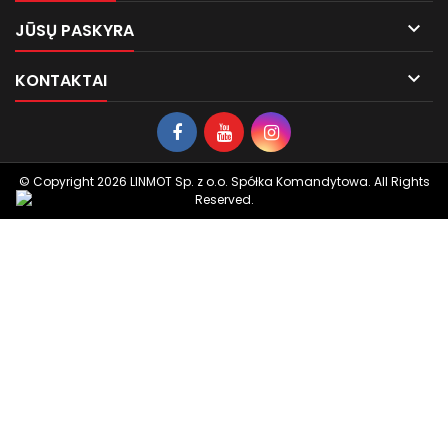

JŪSŲ PASKYRA

KONTAKTAI
© Copyright 2026 LINMOT Sp. z o.o. Spółka Komandytowa. All Rights
Reserved.