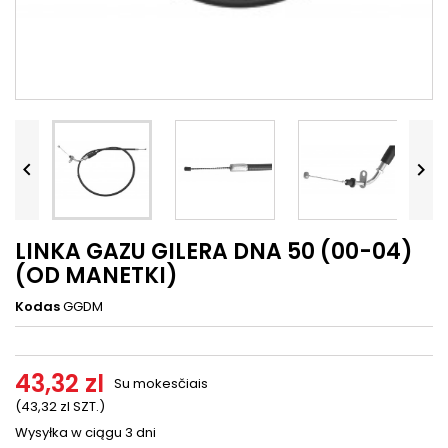




LINKA GAZU GILERA DNA 50 (00-04)
(OD MANETKI)
Kodas
GGDM
43,32 zl
Su mokesčiais
(43,32 zl SZT.)
Wysyłka w ciągu 3 dni