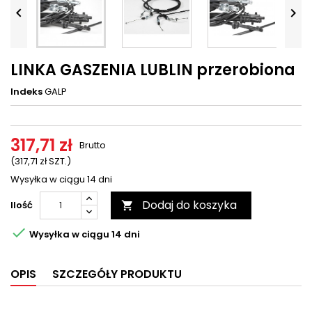




LINKA GASZENIA LUBLIN przerobiona
Indeks
GALP
317,71 zł
Brutto
(317,71 zł SZT.)
Wysyłka w ciągu 14 dni
Dodaj do koszyka
Ilość


Wysyłka w ciągu 14 dni
OPIS
SZCZEGÓŁY PRODUKTU