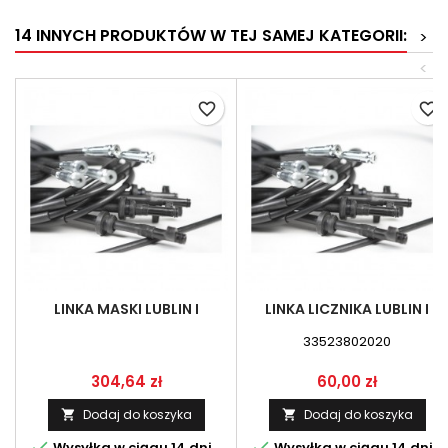
14 INNYCH PRODUKTÓW W TEJ SAMEJ KATEGORII:
>
<
favorite_border
favorite_border
LINKA MASKI LUBLIN I
LINKA LICZNIKA LUBLIN I
33523802020
Cena
Cena
304,64 zł
60,00 zł
Dodaj do koszyka
Dodaj do koszyka




Wysyłka w ciągu 14 dni
Wysyłka w ciągu 14 dni