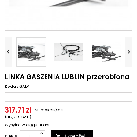




LINKA GASZENIA LUBLIN przerobiona
Kodas
GALP
317,71 zl
Su mokesčiais
(317,71 zl SZT.)
Wysyłka w ciągu 14 dni
Į krepšelį
Kiekis
