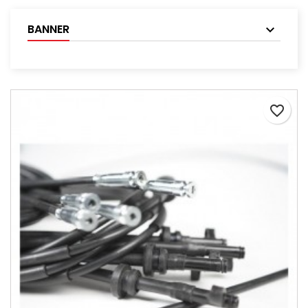
BANNER
favorite_border