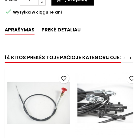

Wysyłka w ciągu 14 dni
APRAŠYMAS
PREKĖ DETALIAU
14 KITOS PREKĖS TOJE PAČIOJE KATEGORIJOJE:
<
>
favorite_border
favorite_border