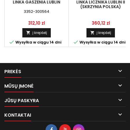
LINKA GASZENIA LUBLIN
LINKA LICZNIKA LUBLIN II
(SKRZYNIA POLSKA)
3352-300564
Kaina
Kaina
312,10 zl
360,12 zl
Į krepšelį
Į krepšelį




Wysyłka w ciągu 14 dni
Wysyłka w ciągu 14 dni

PREKĖS

MŪSŲ ĮMONĖ

JŪSŲ PASKYRA

KONTAKTAI