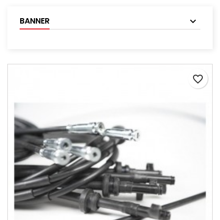
BANNER
favorite_border