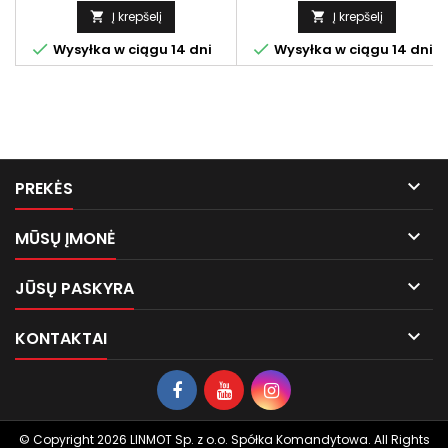
Į krepšelį
Į krepšelį




Wysyłka w ciągu 14 dni
Wysyłka w ciągu 14 dni

PREKĖS

MŪSŲ ĮMONĖ

JŪSŲ PASKYRA

KONTAKTAI
© Copyright 2026 LINMOT Sp. z o.o. Spółka Komandytowa. All Rights