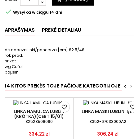

Wysyłka w ciągu 14 dni
APRAŠYMAS
PREKĖ DETALIAU
dł.robocza:linki/pancerza [cm] 82.5/48
rok prod.
nr kat.
wg.Cofel
poj.siln.
14 KITOS PREKĖS TOJE PAČIOJE KATEGORIJOJE:
<
>
favorite_border
favorite_border
LINKA HAMULCA LUBLIN
LINKA MASKI LUBLIN II/III
(KRÓTKA)(CERT.15/01)
32523508090
3352-67033000A2
Kaina
Kaina
334,22 zl
306,24 zl