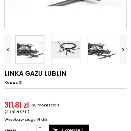




LINKA GAZU LUBLIN
Kodas
GL
311,81 zl
Su mokesčiais
(311,81 zl SZT.)
Wysyłka w ciągu 14 dni
Į krepšelį
Kiekis
