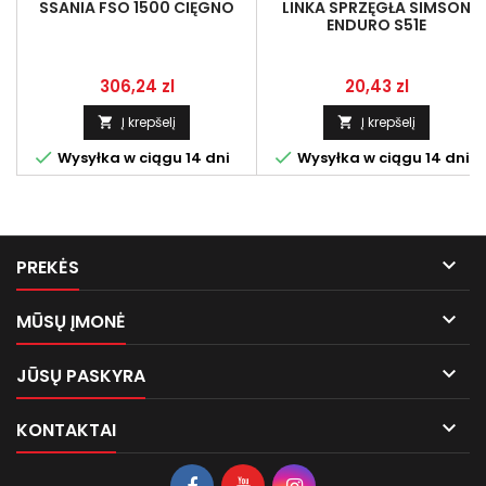
SSANIA FSO 1500 CIĘGNO
LINKA SPRZĘGŁA SIMSON
ENDURO S51E
Kaina
Kaina
306,24 zl
20,43 zl
Į krepšelį
Į krepšelį




Wysyłka w ciągu 14 dni
Wysyłka w ciągu 14 dni

PREKĖS

MŪSŲ ĮMONĖ

JŪSŲ PASKYRA

KONTAKTAI