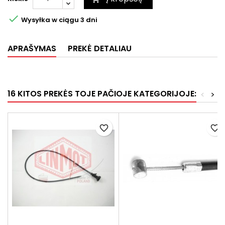

Wysyłka w ciągu 3 dni
APRAŠYMAS
PREKĖ DETALIAU
16 KITOS PREKĖS TOJE PAČIOJE KATEGORIJOJE:
<
>
favorite_border
favorite_border