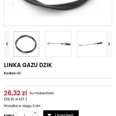




LINKA GAZU DZIK
Kodas
GD
26,32 zl
Su mokesčiais
(26,32 zl SZT.)
Wysyłka w ciągu 3 dni
Į krepšelį
Kiekis
