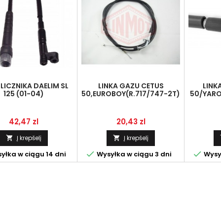
 LICZNIKA DAELIM SL
LINKA GAZU CETUS
LINK
125 (01-04)
50,EUROBOY(R.717/747-2T)
50/YARO
(IMPORT)
Kaina
Kaina
42,47 zl
20,43 zl
Į krepšelį
Į krepšelį




yłka w ciągu 14 dni
Wysyłka w ciągu 3 dni
Wysył