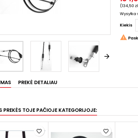
(134,50 zl
Wysyłka 
Kiekis

Pask

YMAS
PREKĖ DETALIAU
OS PREKĖS TOJE PAČIOJE KATEGORIJOJE:
favorite_border
favorite_border