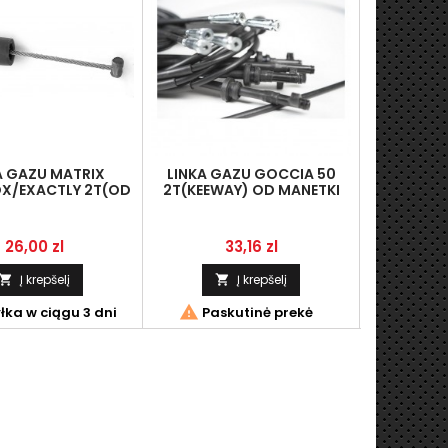
A GAZU MATRIX
LINKA GAZU GOCCIA 50
LINKA S
X/EXACTLY 2T(OD
2T(KEEWAY) OD MANETKI
MANETKI)
Kaina
Kaina
K
26,00 zl
33,16 zl
3
Į krepšelį
Į krepšelį





ka w ciągu 3 dni
Paskutinė prekė
Wysyłka