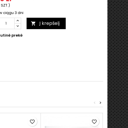
 SZT.)
w ciągu 3 dni
Į krepšelį

utinė prekė
<
>
favorite_border
favorite_border