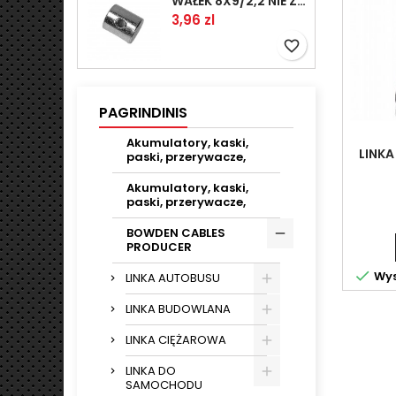
WAŁEK 8X9/2,2 NIE ZAMAWIAĆ
Kaina
3,96 zl
favorite_border
PAGRINDINIS
Akumulatory, kaski,
LINKA
paski, przerywacze,
Akumulatory, kaski,
paski, przerywacze,
BOWDEN CABLES
PRODUCER

Wys
LINKA AUTOBUSU
LINKA BUDOWLANA
LINKA CIĘŻAROWA
LINKA DO
SAMOCHODU