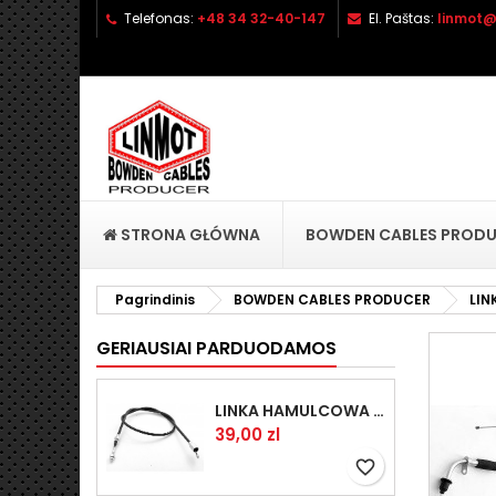
Telefonas:
+48 34 32-40-147
El. Paštas:
linmot@
P
S
P
add_circle_outline
No
Pa
pri
STRONA GŁÓWNA
BOWDEN CABLES PROD
Pagrindinis
BOWDEN CABLES PRODUCER
LIN
GERIAUSIAI PARDUODAMOS
LINKA HAMULCOWA PRZYCZEPY KNOTT 1440/1230 33921-1.14
Kaina
39,00 zl
favorite_border