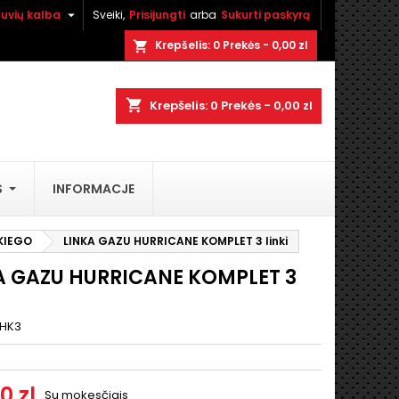

tuvių kalba
Sveiki,
Prisijungti
arba
Sukurti paskyrą
×
×
×
Krepšelis:
0
Prekės - 0,00 zl
shopping_cart
shopping_cart
Krepšelis:
0
Prekės - 0,00 zl
i
S
INFORMACJE
ą
KIEGO
LINKA GAZU HURRICANE KOMPLET 3 linki
A GAZU HURRICANE KOMPLET 3
HK3
0 zl
Su mokesčiais