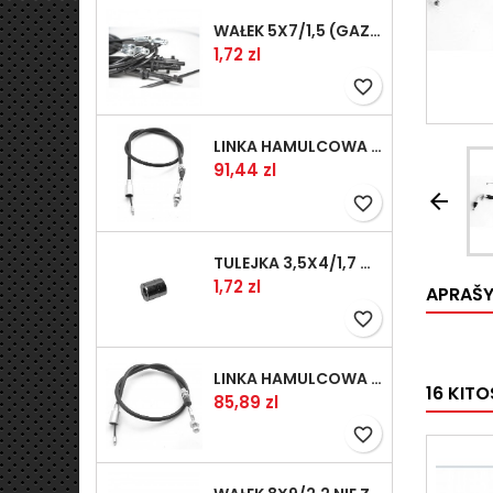
WAŁEK 5X7/1,5 (GAZ WSK)(PR5)
Kaina
1,72 zl
favorite_border
LINKA HAMULCOWA PRZYCZEPY KNOTT 1240/1030 33921-1.11S
Kaina
91,44 zl

favorite_border
TULEJKA 3,5X4/1,7 GAZÓW -OCYNK
Kaina
1,72 zl
APRAŠ
favorite_border
LINKA HAMULCOWA PRZYCZEPY KNOTT 1040/830 33921-1.07S
16 KIT
Kaina
85,89 zl
favorite_border