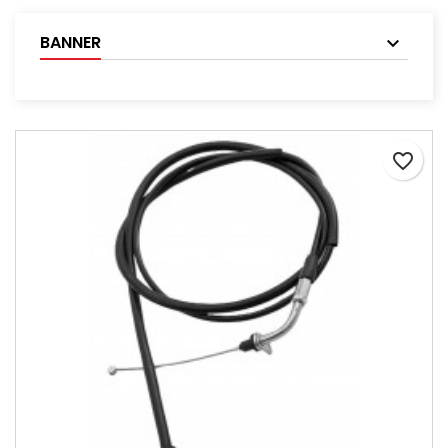
BANNER
favorite_border