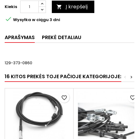
Į krepšelį
Kiekis


Wysyłka w ciągu 3 dni
APRAŠYMAS
PREKĖ DETALIAU
129-373-0860
16 KITOS PREKĖS TOJE PAČIOJE KATEGORIJOJE:
<
>
favorite_border
favorite_border