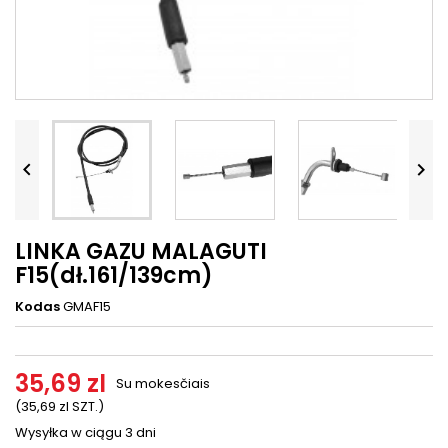




LINKA GAZU MALAGUTI
F15(dł.161/139cm)
Kodas
GMAF15
35,69 zl
Su mokesčiais
(35,69 zl SZT.)
Wysyłka w ciągu 3 dni