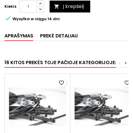
Į krepšelį
Kiekis


Wysyłka w ciągu 14 dni
APRAŠYMAS
PREKĖ DETALIAU
16 KITOS PREKĖS TOJE PAČIOJE KATEGORIJOJE:
<
>
favorite_border
favorite_border