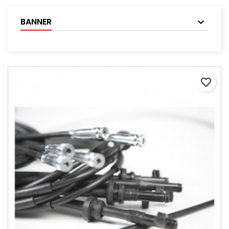
BANNER
favorite_border