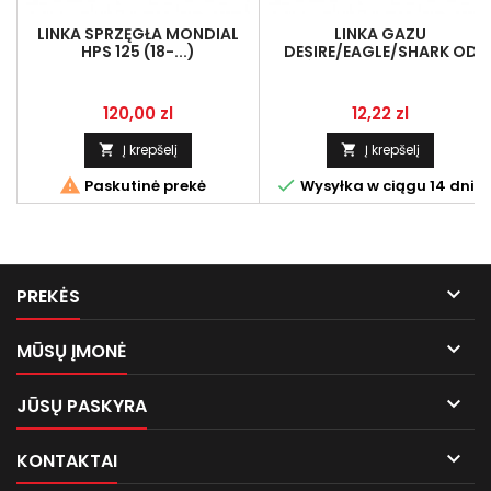
LINKA SPRZĘGŁA MONDIAL
LINKA GAZU
HPS 125 (18-...)
DESIRE/EAGLE/SHARK OD
GAŹNIKA ,TYLKO KOMPLET
Kaina
Kaina
120,00 zl
12,22 zl
Į krepšelį
Į krepšelį




Paskutinė prekė
Wysyłka w ciągu 14 dni

PREKĖS

MŪSŲ ĮMONĖ

JŪSŲ PASKYRA

KONTAKTAI