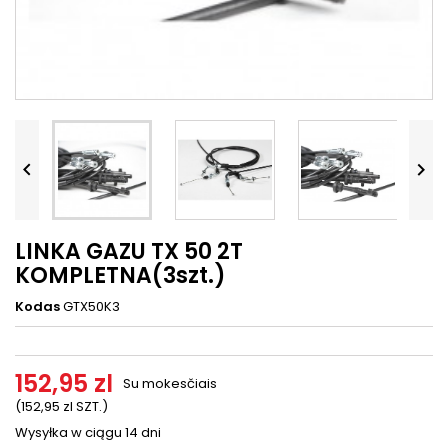




LINKA GAZU TX 50 2T
KOMPLETNA(3szt.)
Kodas
GTX50K3
152,95 zl
Su mokesčiais
(152,95 zl SZT.)
Wysyłka w ciągu 14 dni