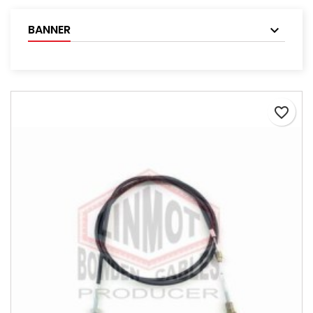
BANNER
favorite_border