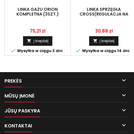
LINKA GAZU ORION
LINKA SPRZĘGŁA
KOMPLETNA (3SZT.)
CROSS(REGULACJA NA
KOŃCU)BEZ HOM.LINKA
Kaina
Kaina
75,21 zl
30,88 zl
Į krepšelį
Į krepšelį




Wysyłka w ciągu 3 dni
Wysyłka w ciągu 14 dni

PREKĖS

MŪSŲ ĮMONĖ

JŪSŲ PASKYRA

KONTAKTAI