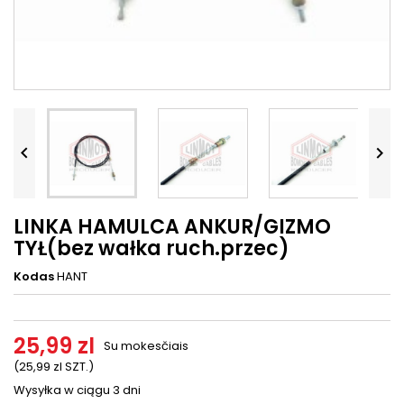




LINKA HAMULCA ANKUR/GIZMO
TYŁ(bez wałka ruch.przec)
Kodas
HANT
25,99 zl
Su mokesčiais
(25,99 zl SZT.)
Wysyłka w ciągu 3 dni