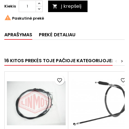
Į krepšelį
Kiekis


Paskutinė prekė
APRAŠYMAS
PREKĖ DETALIAU
16 KITOS PREKĖS TOJE PAČIOJE KATEGORIJOJE:
<
>
favorite_border
favorite_border