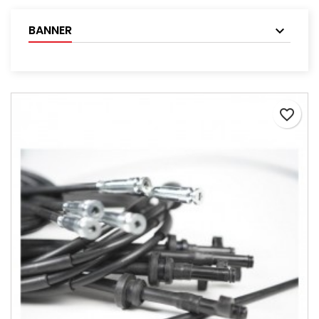
BANNER
favorite_border