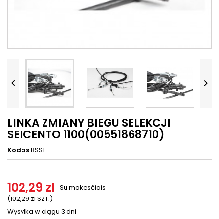




LINKA ZMIANY BIEGU SELEKCJI
SEICENTO 1100(00551868710)
Kodas
BSS1
102,29 zl
Su mokesčiais
(102,29 zl SZT.)
Wysyłka w ciągu 3 dni