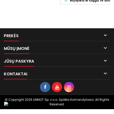

Wysyłka w ciągu 14 dni

PREKĖS

MŪSŲ ĮMONĖ

JŪSŲ PASKYRA

KONTAKTAI
© Copyright 2026 LINMOT Sp. z o.o. Spółka Komandytowa. All Rights
Reserved.