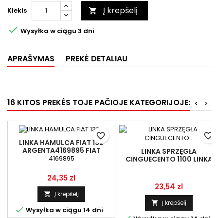
Į krepšelį
Kiekis


Wysyłka w ciągu 3 dni
APRAŠYMAS
PREKĖ DETALIAU
16 KITOS PREKĖS TOJE PAČIOJE KATEGORIJOJE:
<
>
favorite_border
favorite_border
LINKA HAMULCA FIAT 132
ARGENTA4169895 FIAT
LINKA SPRZĘGŁA
1.67.355-062887, FIAT
4169895
CINGUECENTO 1100 LINKA
4169895, FIAT 4294024, FSO
(S.PL)
1.67.355-062887, FSO
Kaina
24,35 zl
4169895, FSO 4
Kaina
23,54 zl
Į krepšelį

Į krepšelį


Wysyłka w ciągu 14 dni