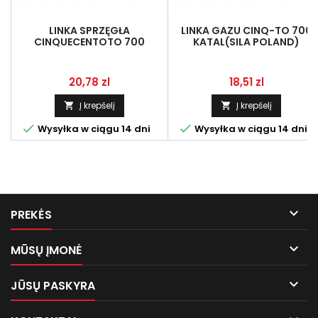
LINKA SPRZĘGŁA
LINKA GAZU CINQ-TO 700
CINQUECENTOTO 700
KATAL(SILA POLAND)
(S.POLAND)
Kaina
Kaina
20,78 zl
18,51 zl
Į krepšelį
Į krepšelį




Wysyłka w ciągu 14 dni
Wysyłka w ciągu 14 dni

PREKĖS

MŪSŲ ĮMONĖ

JŪSŲ PASKYRA