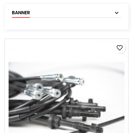
BANNER
favorite_border