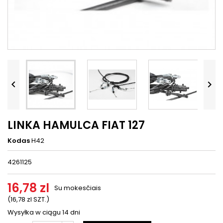




LINKA HAMULCA FIAT 127
Kodas
H42
4261125
16,78 zl
Su mokesčiais
(16,78 zl SZT.)
Wysyłka w ciągu 14 dni