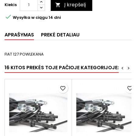
Į krepšelį
Kiekis


Wysyłka w ciągu 14 dni
APRAŠYMAS
PREKĖ DETALIAU
FIAT 127 POWLEKANA
16 KITOS PREKĖS TOJE PAČIOJE KATEGORIJOJE:
<
>
favorite_border
favorite_border