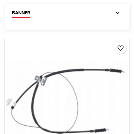
BANNER
favorite_border