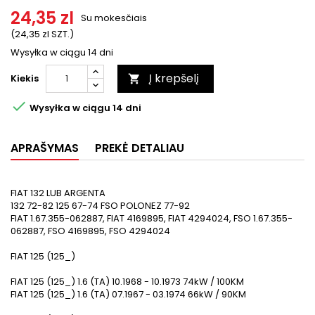
24,35 zl
Su mokesčiais
(24,35 zl SZT.)
Wysyłka w ciągu 14 dni
Į krepšelį
Kiekis


Wysyłka w ciągu 14 dni
APRAŠYMAS
PREKĖ DETALIAU
FIAT 132 LUB ARGENTA
132 72-82 125 67-74 FSO POLONEZ 77-92
FIAT 1.67.355-062887, FIAT 4169895, FIAT 4294024, FSO 1.67.355-
062887, FSO 4169895, FSO 4294024
FIAT 125 (125_)
FIAT 125 (125_) 1.6 (TA) 10.1968 - 10.1973 74kW / 100KM
FIAT 125 (125_) 1.6 (TA) 07.1967 - 03.1974 66kW / 90KM