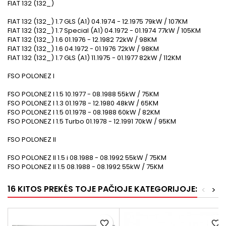
FIAT 132 (132_)
FIAT 132 (132_) 1.7 GLS (A1) 04.1974 - 12.1975 79kW / 107KM
FIAT 132 (132_) 1.7 Special (A1) 04.1972 - 01.1974 77kW / 105KM
FIAT 132 (132_) 1.6 01.1976 - 12.1982 72kW / 98KM
FIAT 132 (132_) 1.6 04.1972 - 01.1976 72kW / 98KM
FIAT 132 (132_) 1.7 GLS (A1) 11.1975 - 01.1977 82kW / 112KM
FSO POLONEZ I
FSO POLONEZ I 1.5 10.1977 - 08.1988 55kW / 75KM
FSO POLONEZ I 1.3 01.1978 - 12.1980 48kW / 65KM
FSO POLONEZ I 1.5 01.1978 - 08.1988 60kW / 82KM
FSO POLONEZ I 1.5 Turbo 01.1978 - 12.1991 70kW / 95KM
FSO POLONEZ II
FSO POLONEZ II 1.5 i 08.1988 - 08.1992 55kW / 75KM
FSO POLONEZ II 1.5 08.1988 - 08.1992 55kW / 75KM
16 KITOS PREKĖS TOJE PAČIOJE KATEGORIJOJE:
<
>
favorite_border
favorite_border