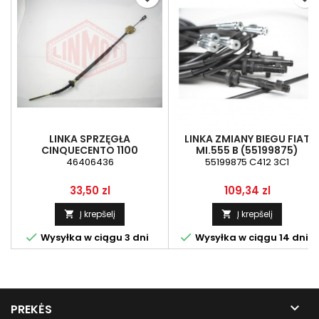
LINKA SPRZĘGŁA
LINKA ZMIANY BIEGU FIAT
CINQUECENTO 1100
MI.555 B (55199875)
46406436
55199875 C412 3C1
Kaina
Kaina
33,50 zl
109,34 zl
Į krepšelį
Į krepšelį




Wysyłka w ciągu 3 dni
Wysyłka w ciągu 14 dni

PREKĖS