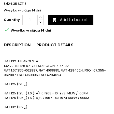
(zł24.35 SZT.)
Wysyłka w ciągu 14 dni
Add to basket
Quantity


Wysyłka w ciągu 14 dni
DESCRIPTION
PRODUCT DETAILS
FIAT 132 LUB ARGENTA
132 72-82 125 67-74 FSO POLONEZ 77-92
FIAT 1.67.355-062887, FIAT 4169895, FIAT 4294024, FSO 1.67.355-
062887, FSO 4169895, FSO 4294024
FIAT 125 (125_)
FIAT 125 (125_) 1.6 (TA) 10.1968 - 10.1973 74kW / 100KM
FIAT 125 (125_) 1.6 (TA) 07.1967 - 03.1974 66kW / 90KM
FIAT 132 (132_)