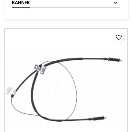
BANNER
favorite_border