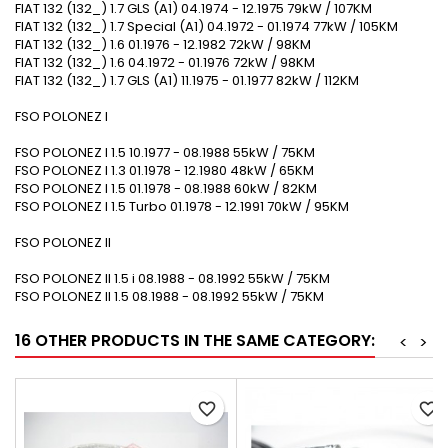
FIAT 132 (132_) 1.7 GLS (A1) 04.1974 - 12.1975 79kW / 107KM
FIAT 132 (132_) 1.7 Special (A1) 04.1972 - 01.1974 77kW / 105KM
FIAT 132 (132_) 1.6 01.1976 - 12.1982 72kW / 98KM
FIAT 132 (132_) 1.6 04.1972 - 01.1976 72kW / 98KM
FIAT 132 (132_) 1.7 GLS (A1) 11.1975 - 01.1977 82kW / 112KM
FSO POLONEZ I
FSO POLONEZ I 1.5 10.1977 - 08.1988 55kW / 75KM
FSO POLONEZ I 1.3 01.1978 - 12.1980 48kW / 65KM
FSO POLONEZ I 1.5 01.1978 - 08.1988 60kW / 82KM
FSO POLONEZ I 1.5 Turbo 01.1978 - 12.1991 70kW / 95KM
FSO POLONEZ II
FSO POLONEZ II 1.5 i 08.1988 - 08.1992 55kW / 75KM
FSO POLONEZ II 1.5 08.1988 - 08.1992 55kW / 75KM
16 OTHER PRODUCTS IN THE SAME CATEGORY:
<
>
favorite_border
favorite_border