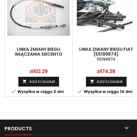
LINKA ZMIANY BIEGU
LINKA ZMIANY BIEGU FIAT
WŁĄCZANIA SEICENTO
(55199874)
(46778793)
55199874
Price
Price
zł102.29
zł174.28
Add to basket
Add to basket




Wysyłka w ciągu 3 dni
Wysyłka w ciągu 14 dni

PRODUCTS