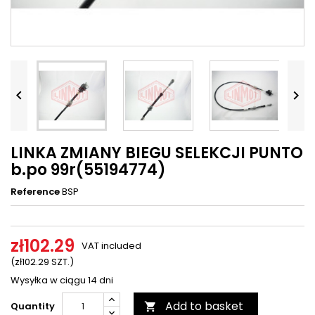




LINKA ZMIANY BIEGU SELEKCJI PUNTO
b.po 99r(55194774)
Reference
BSP
zł102.29
VAT included
(zł102.29 SZT.)
Wysyłka w ciągu 14 dni
Add to basket
Quantity
