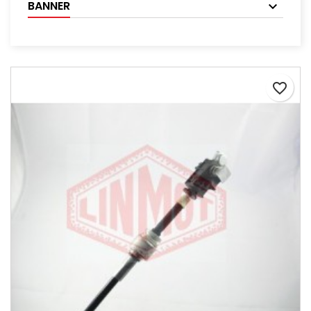
BANNER
favorite_border