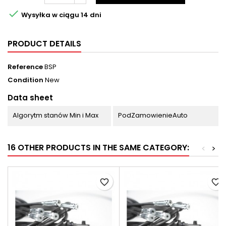

Wysyłka w ciągu 14 dni
PRODUCT DETAILS
Reference
BSP
Condition
New
Data sheet
Algorytm stanów Min i Max
PodZamowienieAuto
16 OTHER PRODUCTS IN THE SAME CATEGORY:
<
>
favorite_border
favorite_border