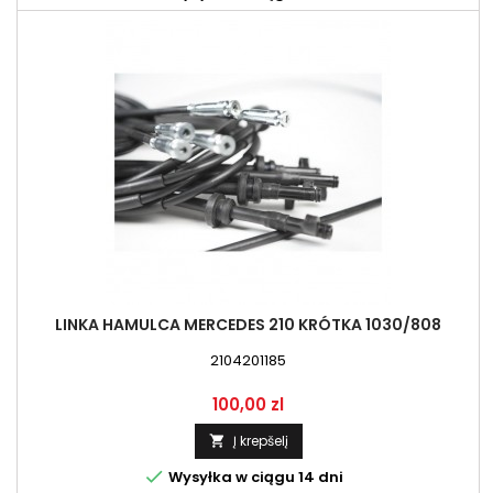
LINKA HAMULCA MERCEDES 210 KRÓTKA 1030/808
2104201185
Kaina
100,00 zl
Į krepšelį


Wysyłka w ciągu 14 dni