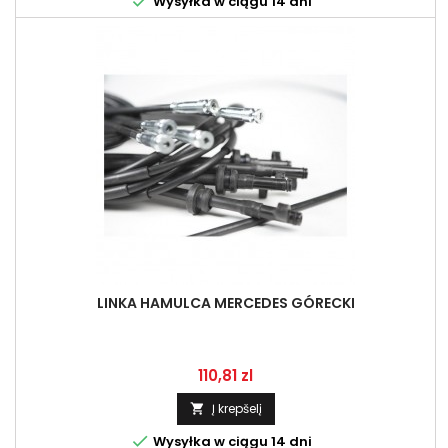

Wysyłka w ciągu 14 dni
LINKA HAMULCA MERCEDES GÓRECKI
Kaina
110,81 zl
Į krepšelį


Wysyłka w ciągu 14 dni