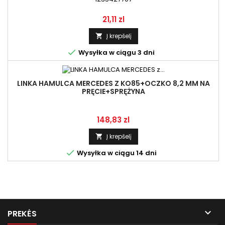
Kaina
21,11 zl
Į krepšelį


Wysyłka w ciągu 3 dni
LINKA HAMULCA MERCEDES Z KO85+OCZKO 8,2 MM NA
PRĘCIE+SPRĘŻYNA
Kaina
148,83 zl
Į krepšelį


Wysyłka w ciągu 14 dni

PREKĖS