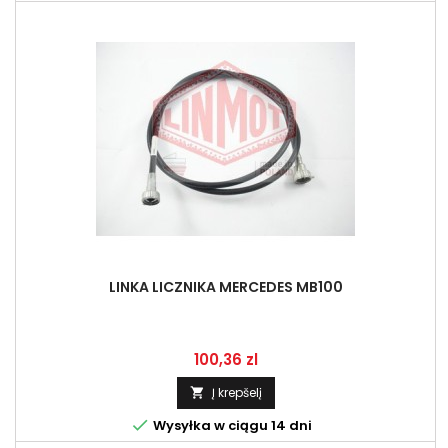
LINKA LICZNIKA MERCEDES MB100
Kaina
100,36 zl
Į krepšelį


Wysyłka w ciągu 14 dni