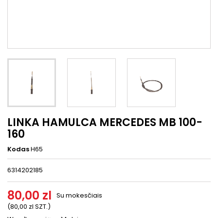
LINKA HAMULCA MERCEDES MB 100-
160
Kodas
H65
6314202185
80,00 zl
Su mokesčiais
(80,00 zl SZT.)