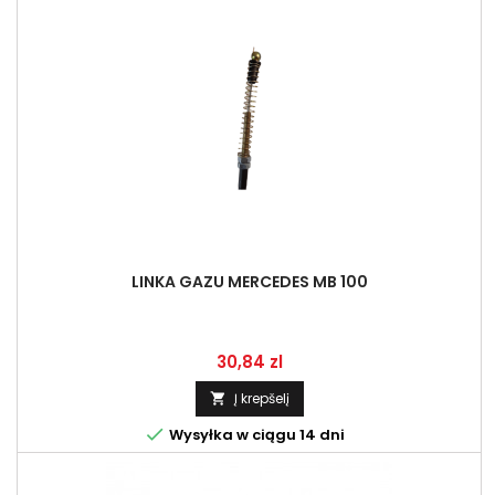
LINKA GAZU MERCEDES MB 100
Kaina
30,84 zl
Į krepšelį


Wysyłka w ciągu 14 dni