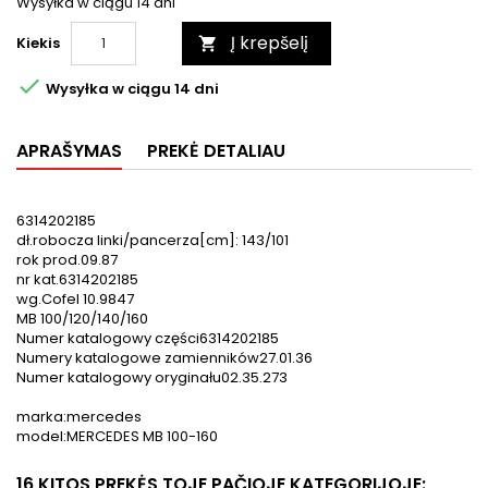
Wysyłka w ciągu 14 dni
Į krepšelį
Kiekis


Wysyłka w ciągu 14 dni
APRAŠYMAS
PREKĖ DETALIAU
6314202185
dł.robocza linki/pancerza[cm]: 143/101
rok prod.09.87
nr kat.6314202185
wg.Cofel 10.9847
MB 100/120/140/160
Numer katalogowy części6314202185
Numery katalogowe zamienników27.01.36
Numer katalogowy oryginału02.35.273
marka:mercedes
model:MERCEDES MB 100-160
16 KITOS PREKĖS TOJE PAČIOJE KATEGORIJOJE: