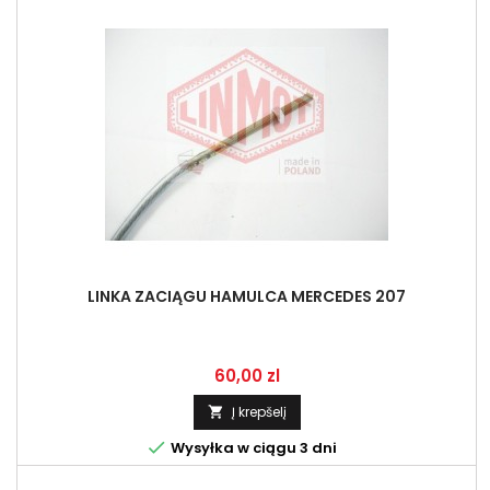
LINKA ZACIĄGU HAMULCA MERCEDES 207
Kaina
60,00 zl
Į krepšelį


Wysyłka w ciągu 3 dni