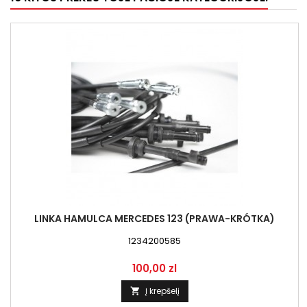
LINKA HAMULCA MERCEDES 123 (PRAWA-KRÓTKA)
1234200585
Kaina
100,00 zl
Į krepšelį
