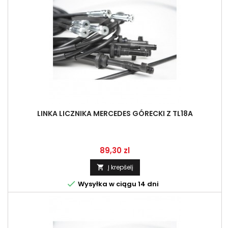
LINKA LICZNIKA MERCEDES GÓRECKI Z TL18A
Kaina
89,30 zl
Į krepšelį


Wysyłka w ciągu 14 dni