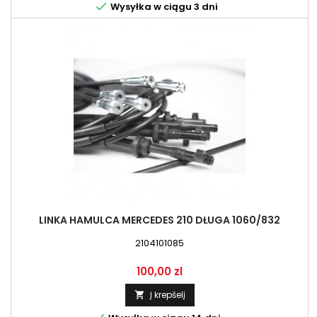

Wysyłka w ciągu 3 dni
LINKA HAMULCA MERCEDES 210 DŁUGA 1060/832
2104101085
Kaina
100,00 zl
Į krepšelį
