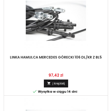
LINKA HAMULCA MERCEDES GÓRECKI 106 DL/KR Z BL5
Kaina
97,42 zl
Į krepšelį


Wysyłka w ciągu 14 dni