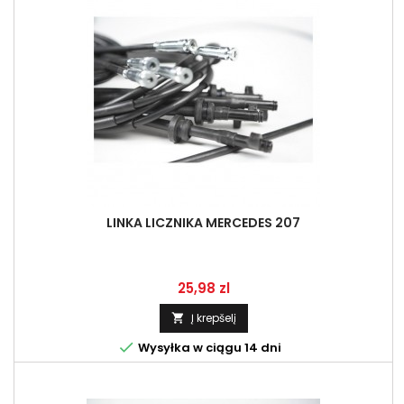
LINKA LICZNIKA MERCEDES 207
Kaina
25,98 zl
Į krepšelį


Wysyłka w ciągu 14 dni