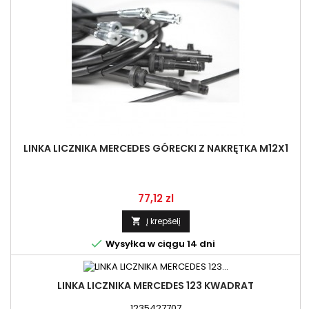
LINKA LICZNIKA MERCEDES GÓRECKI Z NAKRĘTKA M12X1
Kaina
77,12 zl
Į krepšelį


Wysyłka w ciągu 14 dni
LINKA LICZNIKA MERCEDES 123 KWADRAT
1235427707