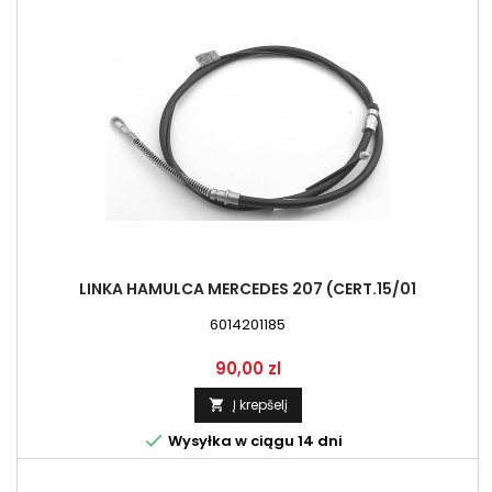
LINKA HAMULCA MERCEDES 207 (CERT.15/01
6014201185
Kaina
90,00 zl
Į krepšelį


Wysyłka w ciągu 14 dni