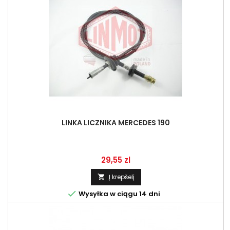
LINKA LICZNIKA MERCEDES 190
Kaina
29,55 zl
Į krepšelį


Wysyłka w ciągu 14 dni