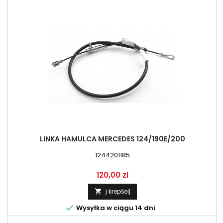
LINKA HAMULCA MERCEDES 124/190E/200
1244201185
Kaina
120,00 zl
Į krepšelį


Wysyłka w ciągu 14 dni