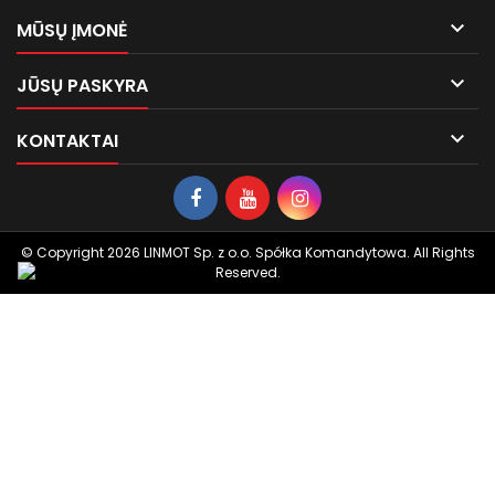

MŪSŲ ĮMONĖ

JŪSŲ PASKYRA

KONTAKTAI
© Copyright 2026 LINMOT Sp. z o.o. Spółka Komandytowa. All Rights
Reserved.