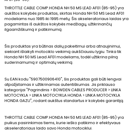
THROTTLE CABLE COMP.HONDA NH 50 MS LEAD AF01 (85-95) yra
aukštos kokybės produktas, skirtas Honda NH 50 MS Lead AF01
modeliams nuo 1985 iki 1995 metų. Šis akseleratoriaus laidas yra
pagamintas iš aukštos kokybės medžiagų, užtikrinančių
ilgaamžiškumą ir patikimumą.
Šis produktas yra būtinas dalių pakeitimui arba atnaujinimui,
siekiant išlaikyti motociklo veikimą aukščiausiu lygiu. Tinka tik
Honda NH 50 MS Lead AF01 modeliams, todėl užtikrina pilną
suderinamumą ir optimalų veikimą.
Su EAN kodu "5907500906410", šis produktas gali būti lengvai
atpažįstamas ir užtikrinamas autentiškumas. Jis priklauso
kategorijai "Pagrindinis > BOWDEN CABLES PRODUCER > LINKA
MOTOCYKLA > LINKA MOTOCYKLA HONDA > LINKA MOTOCYKLA
HONDA GAZU", rodant aukštus standartus ir kokybės garantiją.
THROTTLE CABLE COMP.HONDA NH 50 MS LEAD AF01 (85-95) yra
puikus pasirinkimas tiems, kurie ieško patikimo ir efektyvaus
akseleratoriaus laido savo Honda motociklui.