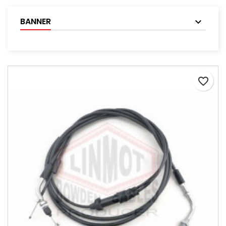
BANNER
favorite_border