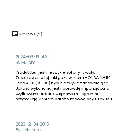
Reviews (2)
2024-06-16 14:31
By M. Lohr
Produkt ten jest niezwykle solidny i trwały.
Zastosowanie tej linki gazu w moim HONDA NH 50
Lead AF01 (85-95) było niezwykle zadowalające.
Jakość wykonania jest naprawdę imponująca, a
użytkowanie produktu sprawia mi ogromną
satysfakcję. Jestem bardzo zadowolony z zakupu.
2023-12-04 20:15
By J. Harrison