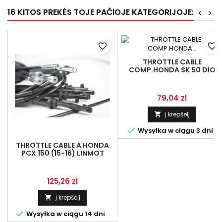
16 KITOS PREKĖS TOJE PAČIOJE KATEGORIJOJE:
<
>
favorite_border
favorite_border
THROTTLE CABLE
COMP.HONDA SK 50 DIO
LINMOT 17910-GBL-000
Kaina
79,04 zl
Į krepšelį


Wysyłka w ciągu 3 dni
THROTTLE CABLE A HONDA
PCX 150 (15-16) LINMOT
17910-K35-V01
Kaina
125,26 zl
Į krepšelį


Wysyłka w ciągu 14 dni