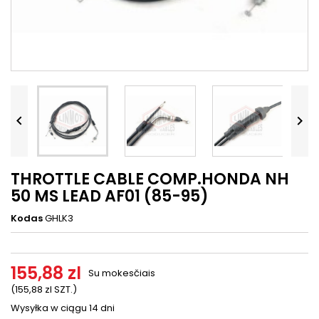




THROTTLE CABLE COMP.HONDA NH
50 MS LEAD AF01 (85-95)
Kodas
GHLK3
155,88 zl
Su mokesčiais
(155,88 zl SZT.)
Wysyłka w ciągu 14 dni