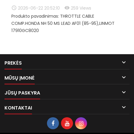
2026-06-22 20:52:10
259 Views
Produkto pavadinimas: THROTTLE CABLE
COMP.HONDA NH 50 MS LEAD AF01 (85-95),LINMOT
17910GC8020

PREKĖS

MŪSŲ ĮMONĖ

JŪSŲ PASKYRA

KONTAKTAI