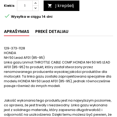
Į krepšelį
Kiekis


Wysyłka w ciągu 14 dni
APRAŠYMAS
PREKĖ DETALIAU
129-373-1128
HONDA
NH 50 Lead AF01 (85-95)
Linka gazu Linmot THROTTLE CABLE COMP.HONDA NH 50 MS LEAD
AF01 (85-95) to produkt, który został stworzony przez
renomowanego producenta wysokiej jakości produktów dla
motocykli. Ta linka gazu została zaprojektowana specjalnie dla
modelu HONDA NH 50 Lead AF01 (85-95), jednak równocześnie
pasuje również do innych modeli.
Jakość wykonania tego produktu jest na najwyższym poziomie,
co sprawia, że jest trwały i niezawodny. Linka gazu wykonana
jest z solidnego materiału, który zapewnia długotrwałość i
odporność na uszkodzenia. Dzięki temu możesz być pewien, że