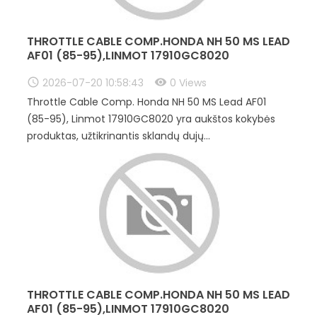
THROTTLE CABLE COMP.HONDA NH 50 MS LEAD
AF01 (85-95),LINMOT 17910GC8020
2026-07-20 10:58:43
0 Views
Throttle Cable Comp. Honda NH 50 MS Lead AF01
(85-95), Linmot 17910GC8020 yra aukštos kokybės
produktas, užtikrinantis sklandų dujų...
THROTTLE CABLE COMP.HONDA NH 50 MS LEAD
AF01 (85-95),LINMOT 17910GC8020