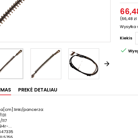
66,48
(66,48 zl
Wysyłka 
Kiekis

Wysy

YMAS
PREKĖ DETALIAU
za[cm]:linki/pancerza:
/131
2/117
4r-....
0447335
11.5755