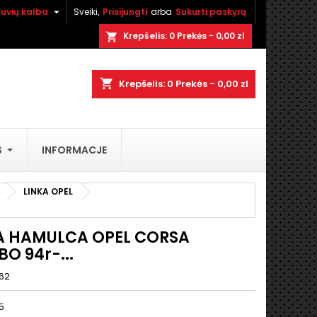

tuvių kalba
Sveiki,
Prisijungti
arba
Sukurti paskyrą
×
×
×
Krepšelis:
0
Prekės - 0,00 zl
shopping_cart
shopping_cart
Krepšelis:
0
Prekės - 0,00 zl
i
S
INFORMACJE
ą
LINKA OPEL
A HAMULCA OPEL CORSA
O 94r-...
62
5