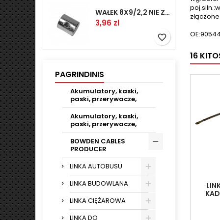
poj.siln.:
WAŁEK 8X9/2,2 NIE ZAMAWIAĆ
złączone
Kaina
3,96 zl
OE:9054
favorite_border
16 KIT
PAGRINDINIS
Akumulatory, kaski,
paski, przerywacze,
Akumulatory, kaski,
paski, przerywacze,
BOWDEN CABLES
PRODUCER
LINKA AUTOBUSU
LINKA BUDOWLANA
LIN
KADE
LINKA CIĘŻAROWA
LINKA DO