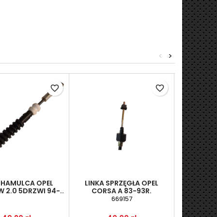
<
>
favorite_border
favorite_border
A HAMULCA OPEL
LINKA SPRZĘGŁA OPEL
LINKA 
 2.0 5DRZWI 94-..
CORSA A 83-93R.
ASTRA S
669157