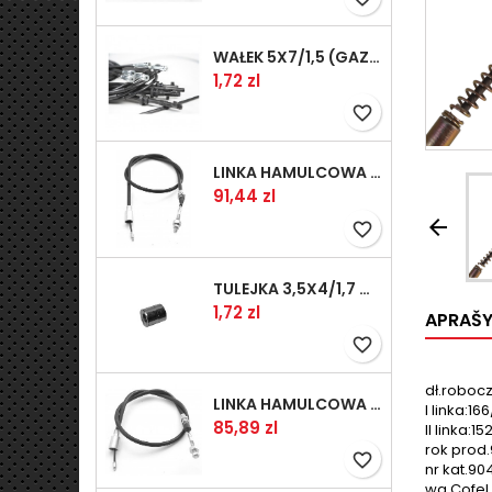
WAŁEK 5X7/1,5 (GAZ WSK)(PR5)
Kaina
1,72 zl
favorite_border
LINKA HAMULCOWA PRZYCZEPY KNOTT 1240/1030 33921-1.11S
Kaina
91,44 zl

favorite_border
TULEJKA 3,5X4/1,7 GAZÓW -OCYNK
Kaina
1,72 zl
APRAŠ
favorite_border
dł.roboc
LINKA HAMULCOWA PRZYCZEPY KNOTT 1040/830 33921-1.07S
I linka:166
Kaina
85,89 zl
II linka:15
rok prod.9
favorite_border
nr kat.9
wg.Cofel 