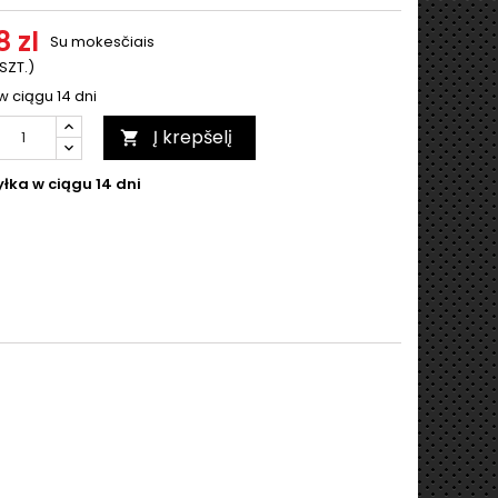
 zl
Su mokesčiais
 SZT.)
w ciągu 14 dni
Į krepšelį

łka w ciągu 14 dni