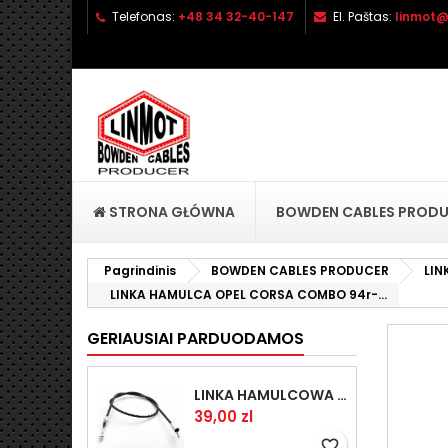
Telefonas:
+48 34 32-40-147
El. Paštas:
linmot@
P
S
P
add_circle_outline
No
Pa
pri
STRONA GŁÓWNA
BOWDEN CABLES PROD
Pagrindinis
BOWDEN CABLES PRODUCER
LI
LINKA HAMULCA OPEL CORSA COMBO 94r-...
GERIAUSIAI PARDUODAMOS
LINKA HAMULCOWA PRZYCZEPY KNOTT 1440/1230 33921-1.14
Kaina
39,00 zl
favorite_border