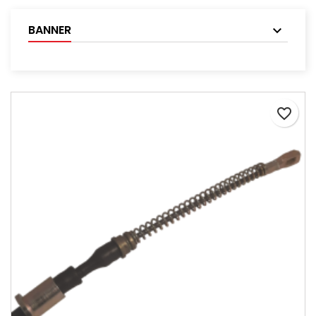
BANNER
favorite_border