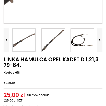




LINKA HAMULCA OPEL KADET D 1,21,3
79-84.
Kodas
H18
522539
25,00 zl
Su mokesčiais
(25,00 zl SZT.)