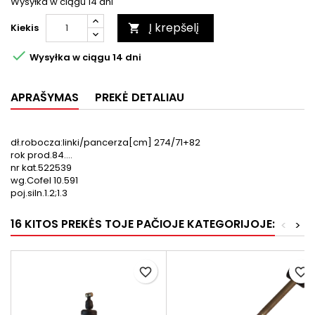
Wysyłka w ciągu 14 dni
Į krepšelį
Kiekis


Wysyłka w ciągu 14 dni
APRAŠYMAS
PREKĖ DETALIAU
dł.robocza:linki/pancerza[cm] 274/71+82
rok prod.84....
nr kat.522539
wg.Cofel 10.591
poj.siln.1.2;1.3
16 KITOS PREKĖS TOJE PAČIOJE KATEGORIJOJE:
<
>
favorite_border
favorite_border