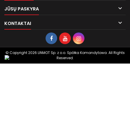

JŪSŲ PASKYRA

KONTAKTAI
© Copyright 2026 LINMOT Sp. z o.o. Spółka Komandytowa. All Rights
Reserved.