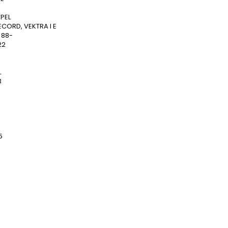
PEL
ECORD, VEKTRA I E
 88-
22
L
3
5