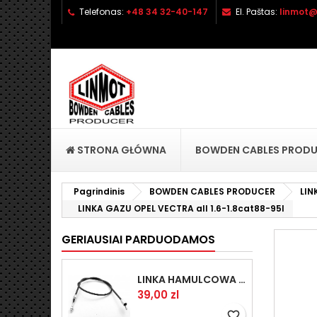
Telefonas:
+48 34 32-40-147
El. Paštas:
linmot@
P
S
P
add_circle_outline
No
Pa
pri
STRONA GŁÓWNA
BOWDEN CABLES PROD
Pagrindinis
BOWDEN CABLES PRODUCER
LI
LINKA GAZU OPEL VECTRA all 1.6-1.8cat88-95l
GERIAUSIAI PARDUODAMOS
LINKA HAMULCOWA PRZYCZEPY KNOTT 1440/1230 33921-1.14
Kaina
39,00 zl
favorite_border