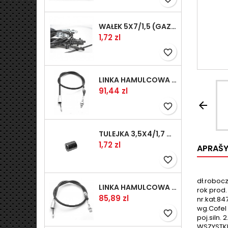
WAŁEK 5X7/1,5 (GAZ WSK)(PR5)
Kaina
1,72 zl
favorite_border
LINKA HAMULCOWA PRZYCZEPY KNOTT 1240/1030 33921-1.11S
Kaina
91,44 zl

favorite_border
TULEJKA 3,5X4/1,7 GAZÓW -OCYNK
Kaina
1,72 zl
APRAŠ
favorite_border
dł.robocz
LINKA HAMULCOWA PRZYCZEPY KNOTT 1040/830 33921-1.07S
rok prod.
Kaina
85,89 zl
nr.kat.84
wg.Cofel 
favorite_border
poj.siln. 2
WSZYSTK