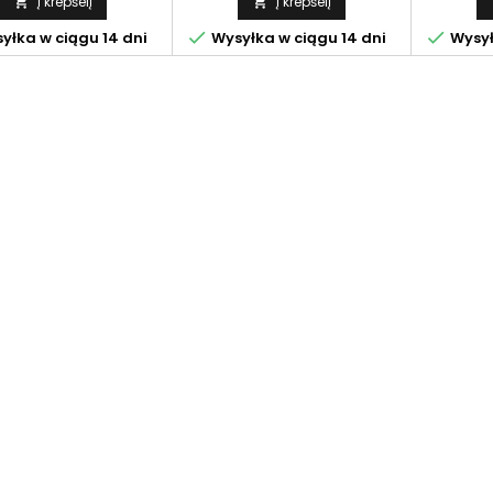
Į krepšelį
Į krepšelį




yłka w ciągu 14 dni
Wysyłka w ciągu 14 dni
Wysył