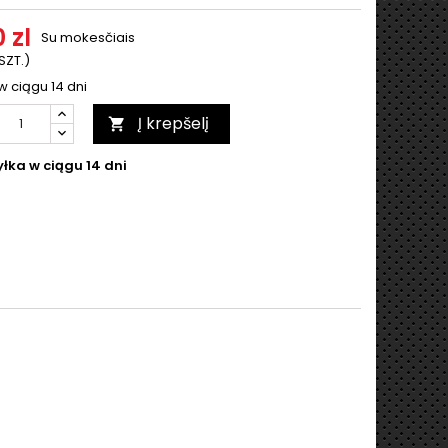
 zl
Su mokesčiais
 SZT.)
w ciągu 14 dni
Į krepšelį

łka w ciągu 14 dni