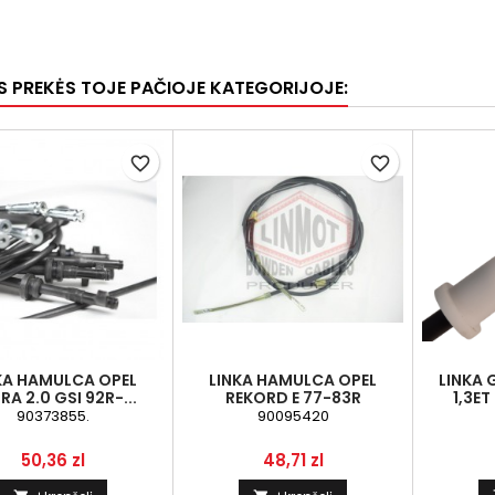
OS PREKĖS TOJE PAČIOJE KATEGORIJOJE:
favorite_border
favorite_border
KA HAMULCA OPEL
LINKA HAMULCA OPEL
LINKA 
RA 2.0 GSI 92R-...
REKORD E 77-83R
1,3E
90373855.
90095420
Kaina
Kaina
50,36 zl
48,71 zl