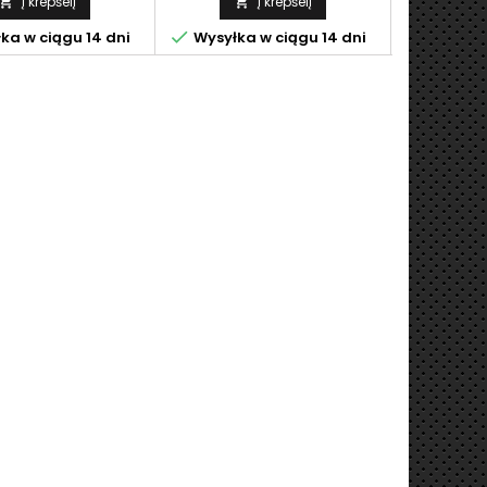
Į krepšelį
Į krepšelį





ka w ciągu 14 dni
Wysyłka w ciągu 14 dni
Wysyłka