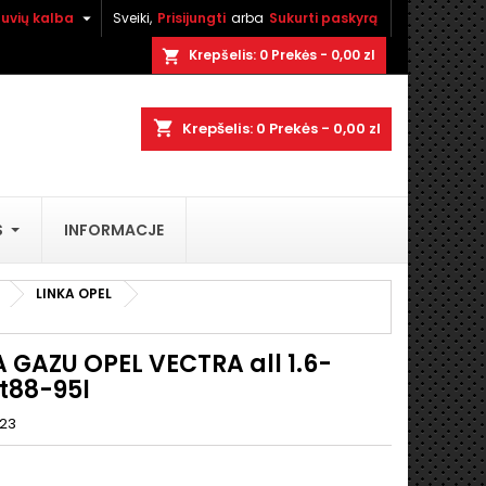

tuvių kalba
Sveiki,
Prisijungti
arba
Sukurti paskyrą
×
×
×
Krepšelis:
0
Prekės - 0,00 zl
shopping_cart
shopping_cart
Krepšelis:
0
Prekės - 0,00 zl
i
S
INFORMACJE
ą
LINKA OPEL
 GAZU OPEL VECTRA all 1.6-
at88-95l
23