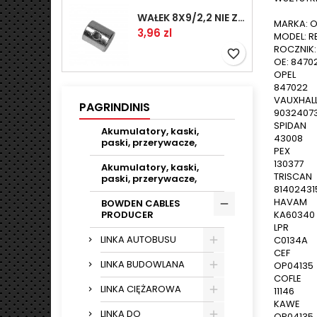
WAŁEK 8X9/2,2 NIE ZAMAWIAĆ
MARKA: O
Kaina
3,96 zl
MODEL: R
ROCZNIK:
favorite_border
OE: 8470
OPEL
847022
VAUXHAL
PAGRINDINIS
9032407
SPIDAN
Akumulatory, kaski,
43008
paski, przerywacze,
PEX
130377
Akumulatory, kaski,
TRISCAN
paski, przerywacze,
81402431
HAVAM
BOWDEN CABLES
KA60340
PRODUCER
LPR
LINKA AUTOBUSU
C0134A
CEF
LINKA BUDOWLANA
OP04135
COFLE
LINKA CIĘŻAROWA
11146
KAWE
LINKA DO
OP04135