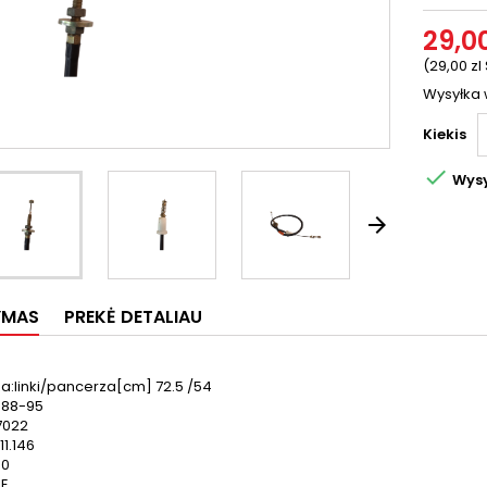
29,00
(29,00 zl
Wysyłka 
Kiekis

Wysy

YMAS
PREKĖ DETALIAU
a:linki/pancerza[cm] 72.5 /54
 88-95
7022
11.146
.0
IE