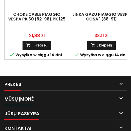
CHOKE CABLE PIAGGIO
LINKA GAZU PIAGGIO VESPA
VESPA PK 50 (82-98),PK 125
COSA 1 (88-91)
LINMOT 267084
Kaina
Kaina
21,88 zl
33,11 zl
Į krepšelį
Į krepšelį




Wysyłka w ciągu 14 dni
Wysyłka w ciągu 14 dni

PREKĖS

MŪSŲ ĮMONĖ

JŪSŲ PASKYRA

KONTAKTAI