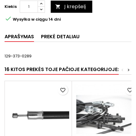
Į krepšelį
Kiekis


Wysyłka w ciągu 14 dni
APRAŠYMAS
PREKĖ DETALIAU
129-373-0289
16 KITOS PREKĖS TOJE PAČIOJE KATEGORIJOJE:
<
>
favorite_border
favorite_border