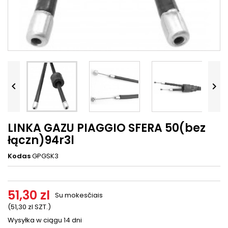




LINKA GAZU PIAGGIO SFERA 50(bez
łączn)94r3l
Kodas
GPGSK3
51,30 zl
Su mokesčiais
(51,30 zl SZT.)
Wysyłka w ciągu 14 dni