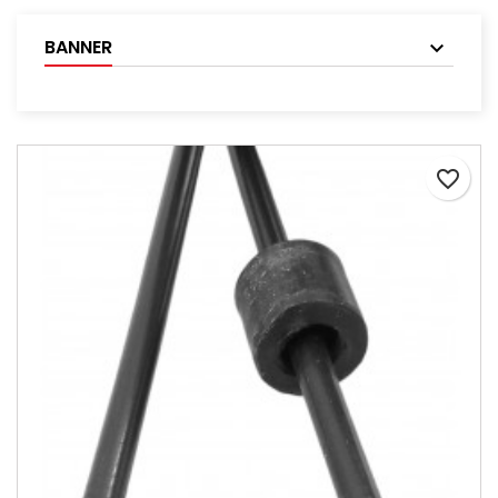
BANNER
favorite_border