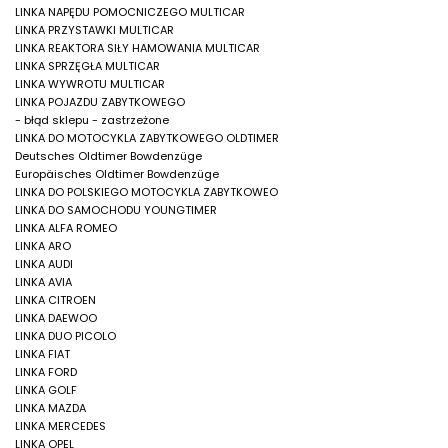
LINKA NAPĘDU POMOCNICZEGO MULTICAR
LINKA PRZYSTAWKI MULTICAR
LINKA REAKTORA SIŁY HAMOWANIA MULTICAR
LINKA SPRZĘGŁA MULTICAR
LINKA WYWROTU MULTICAR
LINKA POJAZDU ZABYTKOWEGO
- błąd sklepu - zastrzeżone
LINKA DO MOTOCYKLA ZABYTKOWEGO OLDTIMER
Deutsches Oldtimer Bowdenzüge
Europäisches Oldtimer Bowdenzüge
LINKA DO POLSKIEGO MOTOCYKLA ZABYTKOWEO
LINKA DO SAMOCHODU YOUNGTIMER
LINKA ALFA ROMEO
LINKA ARO
LINKA AUDI
LINKA AVIA
LINKA CITROEN
LINKA DAEWOO
LINKA DUO PICOLO
LINKA FIAT
LINKA FORD
LINKA GOLF
LINKA MAZDA
LINKA MERCEDES
LINKA OPEL