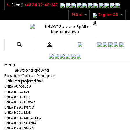
Phone:
+48 34 32-40-147


PLN zł
English GB


Menu
Menu
Strona główna
Back
Bowden Cables Producer
Linki do pojazdów
LINKA AUTOBUSU
LINKA BIEGU DAF
LINKA BIEGU EOS
LINKA BIEGU HOWO
LINKA BIEGU IVECO
LINKA BIEGU MAN
LINKA BIEGU MERCEDES
LINKA BIEGU SCANIA
LINKA BIEGU SETRA