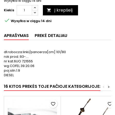
Wysyłka w ciągu 14 dni
Į krepšelį
Kiekis


Wysyłka w ciągu 14 dni
APRAŠYMAS
PREKĖ DETALIAU
dł.robocza:linki/pancerza[cm] 101/80
rok prod.:93-....
nr kat.6UO 721555
wg.COFEL 39.20.06
poj.siln.1.9
DIESEL
16 KITOS PREKĖS TOJE PAČIOJE KATEGORIJOJE:
<
>
favorite_border
favorite_border