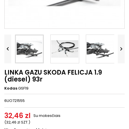




LINKA GAZU SKODA FELICJA 1.9
(diesel) 93r
Kodas
GSF19
6UO721555
32,46 zl
Su mokesčiais
(32,46 zl SZT.)