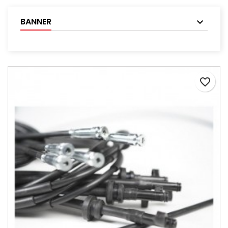
BANNER
favorite_border