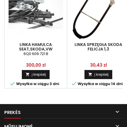
LINKA HAMULCA
LINKA SPRZĘGŁA SKODA
SEAT,SKODA,VW
FELICJA 1,3
(6Q0609721B), LP , RĘCZNY
6Q0 609 721 B
Kaina
Kaina
300,00 zl
30,43 zl
Į krepšelį
Į krepšelį




Wysyłka w ciągu 3 dni
Wysyłka w ciągu 14 dni

PREKĖS

MŪSŲ ĮMONĖ