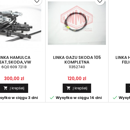
favorite_border
favorite_border
INKA HAMULCA
LINKA GAZU SKODA 105
LINKA
EAT,SKODA,VW
KOMPLETNA
FELI
9721B), LP , RĘCZNY
6Q0 609 721 B
11352740
Kaina
Kaina
300,00 zl
120,00 zl
Į krepšelį
Į krepšelį




yłka w ciągu 3 dni
Wysyłka w ciągu 14 dni
Wysył