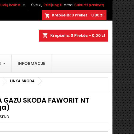

tuvių kalba
Sveiki,
Prisijungti
arba
Sukurti paskyrą
×
×
×
Krepšelis:
0
Prekės - 0,00 zl
shopping_cart
shopping_cart
Krepšelis:
0
Prekės - 0,00 zl
i
S
INFORMACJE
ą
LINKA SKODA
A GAZU SKODA FAWORIT NT
ga)
SFND