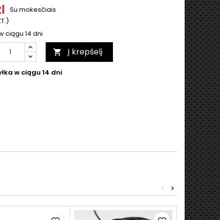
zl
Su mokesčiais
ZT.)
w ciągu 14 dni
Į krepšelį

łka w ciągu 14 dni
<
>