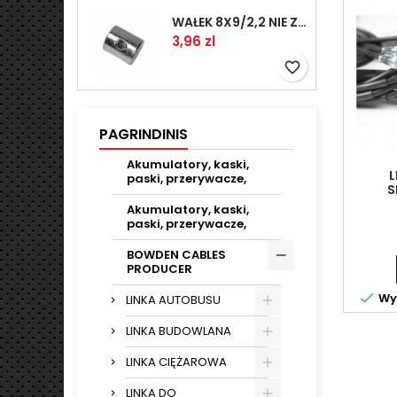
WAŁEK 8X9/2,2 NIE ZAMAWIAĆ
Kaina
3,96 zl
favorite_border
PAGRINDINIS
Akumulatory, kaski,
L
paski, przerywacze,
S
(6Q060
Akumulatory, kaski,
paski, przerywacze,
BOWDEN CABLES
PRODUCER

Wys
LINKA AUTOBUSU
LINKA BUDOWLANA
LINKA CIĘŻAROWA
LINKA DO