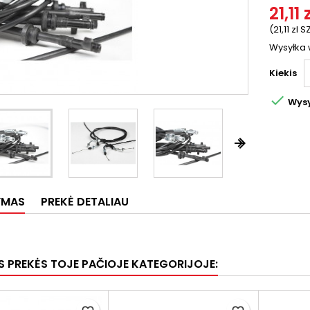
21,11 
(21,11 zl S
Wysyłka 
Kiekis

Wysy


YMAS
PREKĖ DETALIAU
OS PREKĖS TOJE PAČIOJE KATEGORIJOJE: