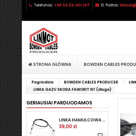
Telefonas:
+48 34 32-40-147
El. Paštas:
linmot@
P
S
P
add_circle_outline
No
Pa
pri
STRONA GŁÓWNA
BOWDEN CABLES PROD
Pagrindinis
BOWDEN CABLES PRODUCER
LI
LINKA GAZU SKODA FAWORIT NT (długa)
GERIAUSIAI PARDUODAMOS
LINKA HAMULCOWA PRZYCZEPY KNOTT 1440/1230 33921-1.14
Kaina
39,00 zl
favorite_border