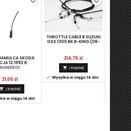
favorite_border
favorite_border
THROTTLE CABLE B SUZUKI
GSX 1300 BK B-KING (08-
09), LINMOT 58300-23H10
Kaina
 HAMULCA SKODA
LINKA H
214,76 zl
CJA 12.1992 R.
FEL
6U0609721
Į krepšelį


Wysyłka w ciągu 14 dni
Kaina
K
21,00 zl
2
Į krepšelį



ka w ciągu 14 dni
Wysyłka