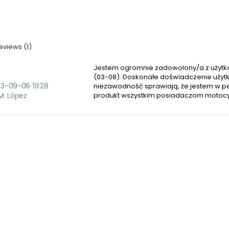
views (1)
Jestem ogromnie zadowolony/a z użytko
(03-08). Doskonałe doświadczenie użytk
3-09-06 19:28
niezawodność sprawiają, że jestem w p
M. López
produkt wszystkim posiadaczom motocykl