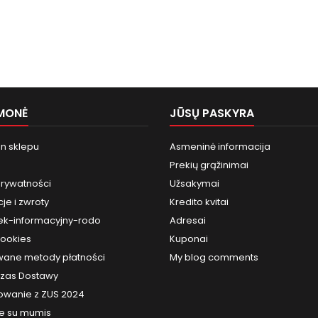
MONĖ
JŪSŲ PASKYRA
n sklepu
Asmeninė informacija
Prekių grąžinimai
prywatności
Užsakymai
je i zwroty
Kredito kvitai
k-informacyjny-rodo
Adresai
cookies
Kuponai
ane metody płatności
My blog comments
 Czas Dostawy
owanie z ZUS 2024
te su mumis