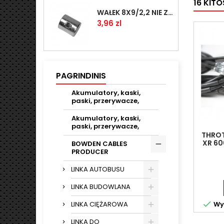
16 KIT
WAŁEK 8X9/2,2 NIE ZAMAWIAĆ
Kaina
3,96 zl
PAGRINDINIS
Akumulatory, kaski,
paski, przerywacze,
Akumulatory, kaski,
paski, przerywacze,
THROT
XR 60
BOWDEN CABLES
PRODUCER
LINKA AUTOBUSU
LINKA BUDOWLANA

Wys
LINKA CIĘŻAROWA
LINKA DO