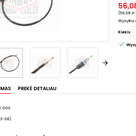
56,08
(56,08 zl
Wysyłka 
Kiekis

Wysy

YMAS
PREKĖ DETALIAU
H-D00
03-08)