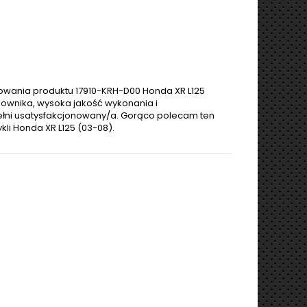
wania produktu 17910-KRH-D00 Honda XR L125
ownika, wysoka jakość wykonania i
ełni usatysfakcjonowany/a. Gorąco polecam ten
i Honda XR L125 (03-08).