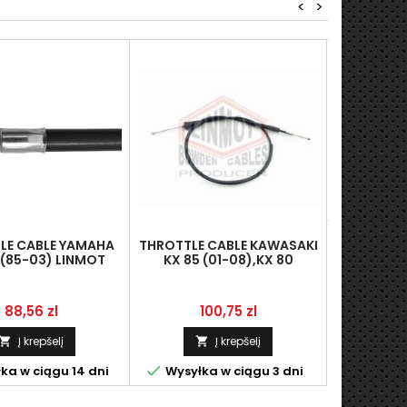
<
>
CLUTCH CA
(72-) L
3
K
8


Wysyłka
LE CABLE YAMAHA
THROTTLE CABLE KAWASAKI
 (85-03) LINMOT
KX 85 (01-08),KX 80
311-02-00-FROM
LINMOT 54012-1411
IVE TO JOINT
Kaina
Kaina
88,56 zl
100,75 zl
Į krepšelį
Į krepšelį



ka w ciągu 14 dni
Wysyłka w ciągu 3 dni