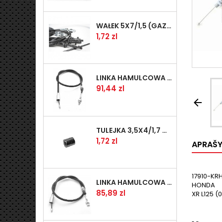
WAŁEK 5X7/1,5 (GAZ WSK)(PR5)
Kaina
1,72 zl
LINKA HAMULCOWA PRZYCZEPY KNOTT 1240/1030 33921-1.11S
Kaina
91,44 zl

TULEJKA 3,5X4/1,7 GAZÓW -OCYNK
Kaina
1,72 zl
APRAŠ
17910-KR
LINKA HAMULCOWA PRZYCZEPY KNOTT 1040/830 33921-1.07S
HONDA
Kaina
85,89 zl
XR L125 (