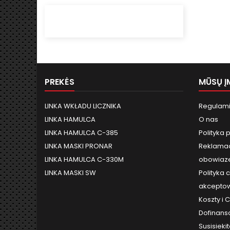
PREKĖS
MŪSŲ Į
LINKA WKŁADU LICZNIKA
Regulami
LINKA HAMULCA
O nas
LINKA HAMULCA C-385
Polityka 
LINKA MASKI PRONAR
Reklamac
LINKA HAMULCA C-330M
obowiaze
LINKA MASKI SW
Polityka 
akceptow
Koszty i
Dofinans
Susisieki