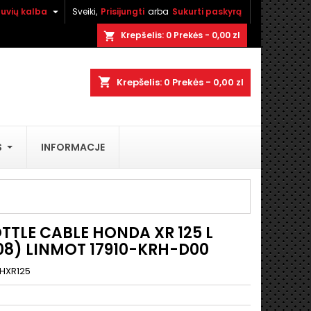

tuvių kalba
Sveiki,
Prisijungti
arba
Sukurti paskyrą
×
×
×
Krepšelis:
0
Prekės - 0,00 zl
shopping_cart
shopping_cart
Krepšelis:
0
Prekės - 0,00 zl
stę
)
S
INFORMACJE
)
TTLE CABLE HONDA XR 125 L
08) LINMOT 17910-KRH-D00
HXR125