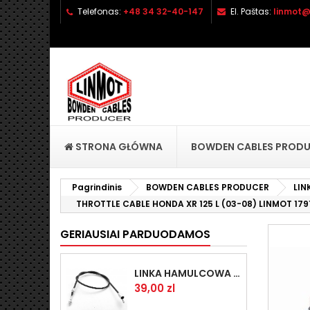
Telefonas:
+48 34 32-40-147
El. Paštas:
linmot@
P
(
P
No
((l
pri
STRONA GŁÓWNA
BOWDEN CABLES PROD
Pagrindinis
BOWDEN CABLES PRODUCER
LIN
THROTTLE CABLE HONDA XR 125 L (03-08) LINMOT 17
GERIAUSIAI PARDUODAMOS
LINKA HAMULCOWA PRZYCZEPY KNOTT 1440/1230 33921-1.14
Kaina
39,00 zl