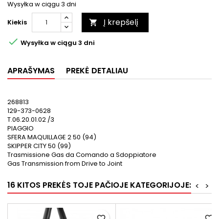
Wysyłka w ciągu 3 dni
Į krepšelį
Kiekis


Wysyłka w ciągu 3 dni
APRAŠYMAS
PREKĖ DETALIAU
268813
129-373-0628
T.06.20.01.02 /3
PIAGGIO
SFERA MAQUILLAGE 2 50 (94)
SKIPPER CITY 50 (99)
Trasmissione Gas da Comando a Sdoppiatore
Gas Transmission from Drive to Joint
16 KITOS PREKĖS TOJE PAČIOJE KATEGORIJOJE:
<
>
favorite_border
favorite_border