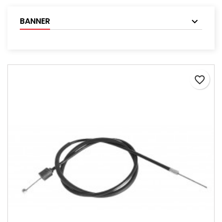
BANNER
favorite_border