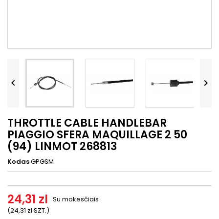




THROTTLE CABLE HANDLEBAR
PIAGGIO SFERA MAQUILLAGE 2 50
(94) LINMOT 268813
Kodas
GPGSM
24,31 zl
Su mokesčiais
(24,31 zl SZT.)