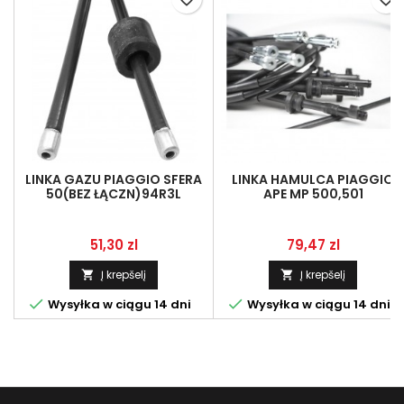
LINKA GAZU PIAGGIO SFERA
LINKA HAMULCA PIAGGIO
50(BEZ ŁĄCZN)94R3L
APE MP 500,501
Kaina
Kaina
51,30 zl
79,47 zl
Į krepšelį
Į krepšelį




Wysyłka w ciągu 14 dni
Wysyłka w ciągu 14 dni