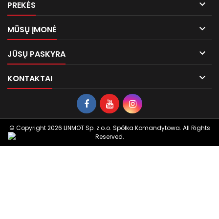

PREKĖS

MŪSŲ ĮMONĖ

JŪSŲ PASKYRA

KONTAKTAI
© Copyright 2026 LINMOT Sp. z o.o. Spółka Komandytowa. All Rights
Reserved.