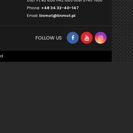
USD: PL 90 1050 1142 1000 0091 3745 7660
Phone:
+48 34 32-40-147
Email:
linmot@linmot.pl
FOLLOW US
d.