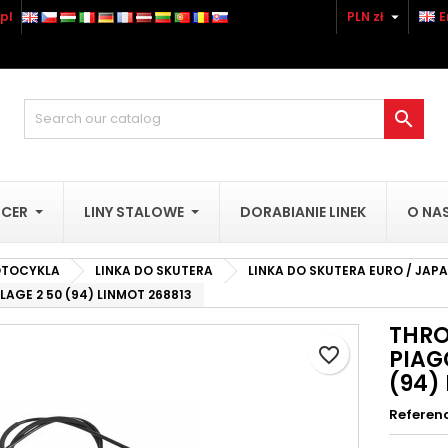

pl
PLN zł
E
dd to wishlist
reate wishlist
ign in
Utwórz nową listę
u need to be logged in to save products in your wishlist.

shlist name
Cancel
Sign i
UCER
LINY STALOWE
DORABIANIE LINEK
O NA
Cancel
Create wishlis
OTOCYKLA
LINKA DO SKUTERA
LINKA DO SKUTERA EURO / JAP
AGE 2 50 (94) LINMOT 268813
THRO
favorite_border
PIAG
(94)
Referen