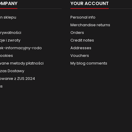
OMPANY
YOUR ACCOUNT
n sklepu
Personal info
Merchandise returns
prywatności
Orders
je i zwroty
Credit notes
k-informacyjny-rodo
Addresses
cookies
Vouchers
ane metody płatności
My blog comments
 Czas Dostawy
owanie z ZUS 2024
us