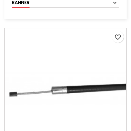
BANNER
favorite_border