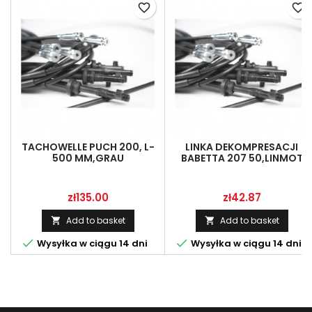
favorite_border
favorite_border
TACHOWELLE PUCH 200, L-
LINKA DEKOMPRESACJI
500 MM,GRAU
BABETTA 207 50,LINMOT
451922846056
Price
Price
zł135.00
zł42.87
Add to basket
Add to basket




Wysyłka w ciągu 14 dni
Wysyłka w ciągu 14 dni