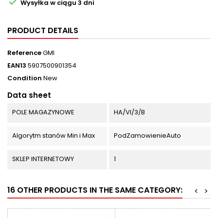

Wysyłka w ciągu 3 dni
PRODUCT DETAILS
Reference
GMI
EAN13
5907500901354
Condition
New
Data sheet
POLE MAGAZYNOWE
HA/VI/3/B
Algorytm stanów Min i Max
PodZamowienieAuto
SKLEP INTERNETOWY
1
16 OTHER PRODUCTS IN THE SAME CATEGORY:
<
>