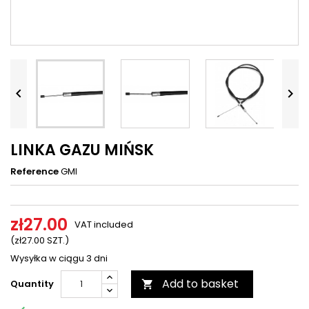




LINKA GAZU MIŃSK
Reference
GMI
zł27.00
VAT included
(zł27.00 SZT.)
Wysyłka w ciągu 3 dni
Add to basket
Quantity
