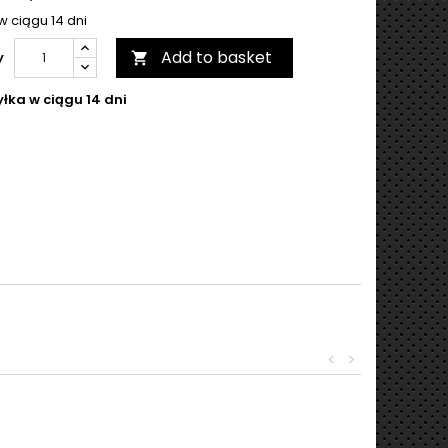
w ciągu 14 dni
Add to basket
y

łka w ciągu 14 dni
<
>