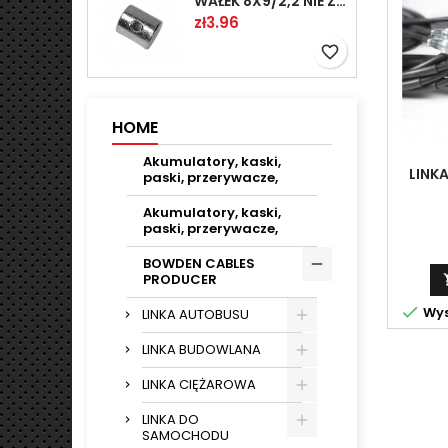
WAŁEK 8X9/2,2 NIE ZAMAWIAĆ
Price
zł3.96
favorite_border
HOME
Akumulatory, kaski,
LINK
paski, przerywacze,
Akumulatory, kaski,
paski, przerywacze,
BOWDEN CABLES
PRODUCER

Wys
LINKA AUTOBUSU
LINKA BUDOWLANA
LINKA CIĘŻAROWA
LINKA DO
SAMOCHODU