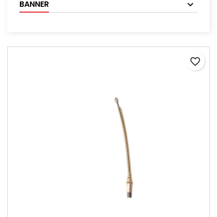
BANNER
favorite_border