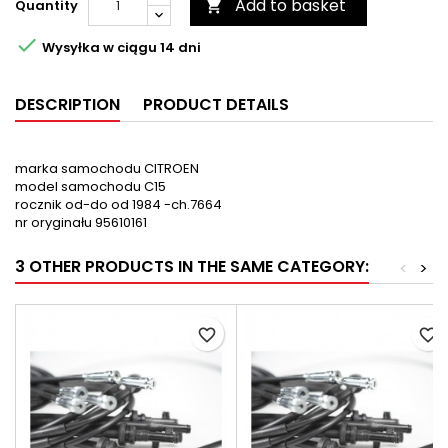
Add to basket
Quantity


Wysyłka w ciągu 14 dni
DESCRIPTION
PRODUCT DETAILS
marka samochodu CITROEN
model samochodu C15
rocznik od-do od 1984 -ch.7664
nr oryginału 95610161
3 OTHER PRODUCTS IN THE SAME CATEGORY:
<
>
favorite_border
favorite_border