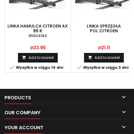
LINKA HAMULCA CITROEN AX
LINKA SPRZĘGŁA
86 R
POL.CITROEN
95604194
Price
Price
zł33.95
zł21.11
Add to basket
Add to basket




Wysyłka w ciągu 14 dni
Wysyłka w ciągu 3 dni

PRODUCTS

OUR COMPANY

YOUR ACCOUNT