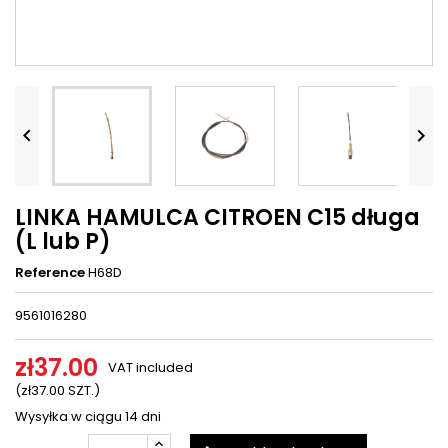




LINKA HAMULCA CITROEN C15 długa
(L lub P)
Reference
H68D
9561016280
zł37.00
VAT included
(zł37.00 SZT.)
Wysyłka w ciągu 14 dni