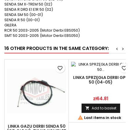
SENDA SM X-TREM 50 (02)
SENDA R DRD E1 E1R 50 (02)
SENDA SM 50 (00-01)
SENDA R 50 (00-01)
GILERA
RCR 50 2003-2005 (Motor Derbi EBS050)
SMT 50 2003-2005 (Motor Derbi EBS050)
16 OTHER PRODUCTS IN THE SAME CATEGORY:
<
>
favorite_border
favorite_border
LINKA SPRZĘGŁA DERBI GPR
50 (04-05)
Price
zł64.81
Add to basket


Last items in stock
LINKA GAZU DERBI SENDA 50