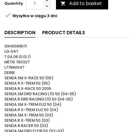
Add to basket
Quantity


Wysyłka w ciągu 3 dni
DESCRIPTION
PRODUCT DETAILS
00H00916171
LG-047
T.04.06.01.01 /1
METIS 760327
L77990047
DERBI
SENDA SM X-RACE 50 (05)
SENDA R X-TREM 50 (05)
SENDA R X-RACE 50 2005
SENDA SM DRD RACING LTD 50 (04-05)
SENDA R DRD RACING LTD 50 (04-05)
SENDA SM X-TREM EU2 50 (04)
SENDA R X-TREM EU2 50 (04)
SENDA SM X-TREM 50 (03)
SENDA R X-TREM 50 (03)
SENDA R RACER 50 (03)
SENDA SM DRD E1 E1R 50 (02-03)