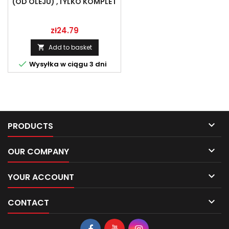
(OD OLEJU) ,TYLKO KOMPLET
Price
zł24.79
Add to basket


Wysyłka w ciągu 3 dni

PRODUCTS

OUR COMPANY

YOUR ACCOUNT

CONTACT