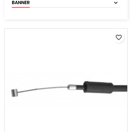
BANNER
favorite_border