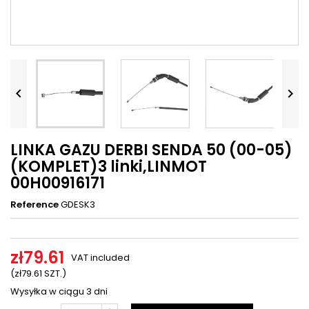




LINKA GAZU DERBI SENDA 50 (00-05)
(KOMPLET)3 linki,LINMOT
00H00916171
Reference
GDESK3
zł79.61
VAT included
(zł79.61 SZT.)
Wysyłka w ciągu 3 dni