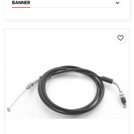
BANNER
favorite_border