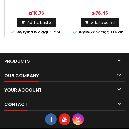
26335-00-00
Price
Price
zł110.76
zł76.45
Add to basket
Add to basket




Wysyłka w ciągu 3 dni
Wysyłka w ciągu 14 dni

PRODUCTS

OUR COMPANY

YOUR ACCOUNT

CONTACT