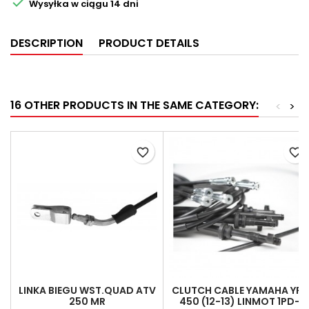

Wysyłka w ciągu 14 dni
DESCRIPTION
PRODUCT DETAILS
16 OTHER PRODUCTS IN THE SAME CATEGORY:
<
>
favorite_border
favorite_border
LINKA BIEGU WST.QUAD ATV
CLUTCH CABLE YAMAHA YFZ
250 MR
450 (12-13) LINMOT 1PD-