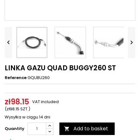




LINKA GAZU QUAD BUGGY260 ST
Reference
GQUBU260
zł98.15
VAT included
(zł98.15 SZT.)
Wysyłka w ciągu 14 dni
Add to basket
Quantity
