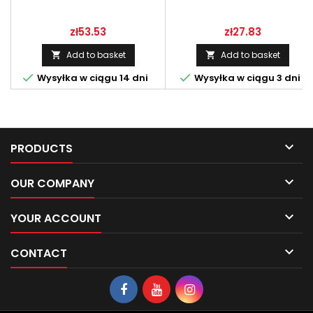
Price
Price
zł53.53
zł27.83
Add to basket
Add to basket




Wysyłka w ciągu 14 dni
Wysyłka w ciągu 3 dni

PRODUCTS

OUR COMPANY

YOUR ACCOUNT

CONTACT