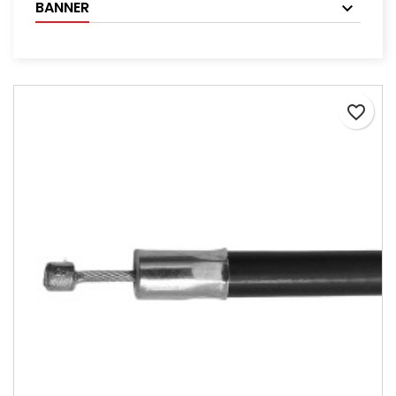
BANNER
favorite_border