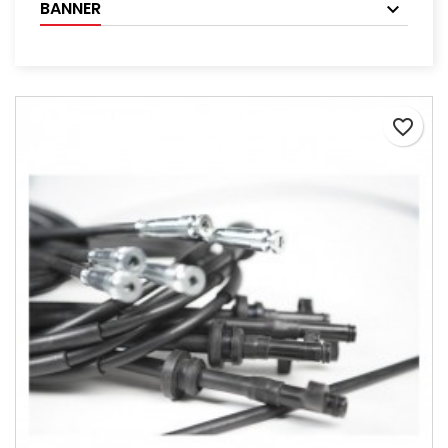
BANNER
favorite_border