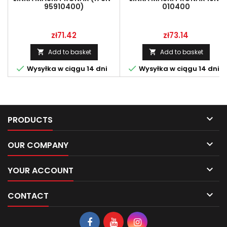
95910400)
010400
Price
Price
zł71.42
zł73.14
Add to basket
Add to basket




Wysyłka w ciągu 14 dni
Wysyłka w ciągu 14 dni

PRODUCTS

OUR COMPANY

YOUR ACCOUNT

CONTACT