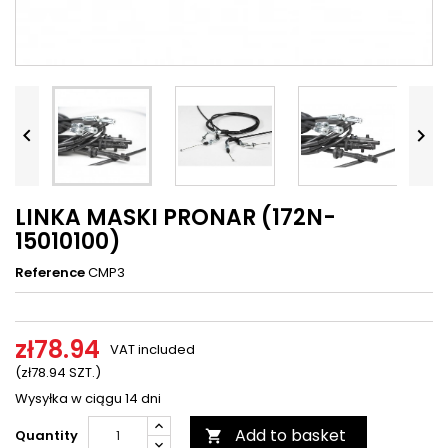




LINKA MASKI PRONAR (172N-
15010100)
Reference
CMP3
zł78.94
VAT included
(zł78.94 SZT.)
Wysyłka w ciągu 14 dni
Add to basket
Quantity
