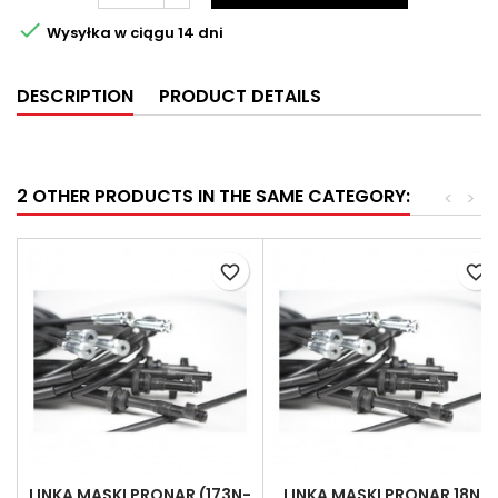

Wysyłka w ciągu 14 dni
DESCRIPTION
PRODUCT DETAILS
2 OTHER PRODUCTS IN THE SAME CATEGORY:
<
>
favorite_border
favorite_border
LINKA MASKI PRONAR (173N-
LINKA MASKI PRONAR 18N-